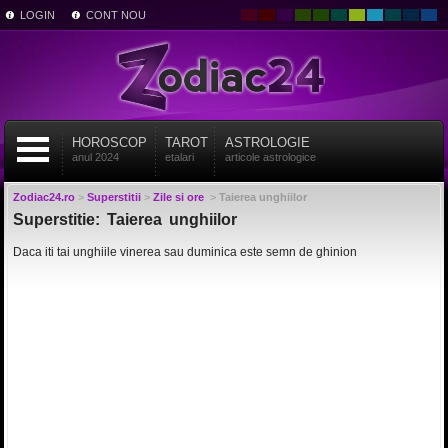
LOGIN
CONT NOU
HOROSCOP
TAROT
ASTROLOGIE
anul 2024
etalari
articole astrologice
Zodiac24.ro
>
Superstitii
>
Zile si ore
>
Taierea unghiilor
Superstitie: Taierea unghiilor
Daca iti tai unghiile vinerea sau duminica este semn de ghinion