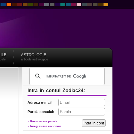
IILE
ASTROLOGIE
acele
articole astrologice
Intra in contul Zodiac24:
Adresa e-mail:
Parola contului:
» Recuperare parola.
» Inregistrare cont nou