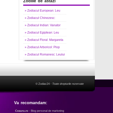
Zodiile de astazi
»
Zodiacul
European: Leu
»
Zodiacul
Chinezesc:
»
Zodiacul
Indian: Vanator
»
Zodiacul
Egiptean: Leu
»
Zodiacul
Floral: Margareta
»
Zodiacul
Arboricol: Plop
»
Zodiacul
Romanesc: Leului
© Zodiac24
- Toate drepturile rezervate
Va recomandam:
Ceauru.ro
- Blog personal de marketing