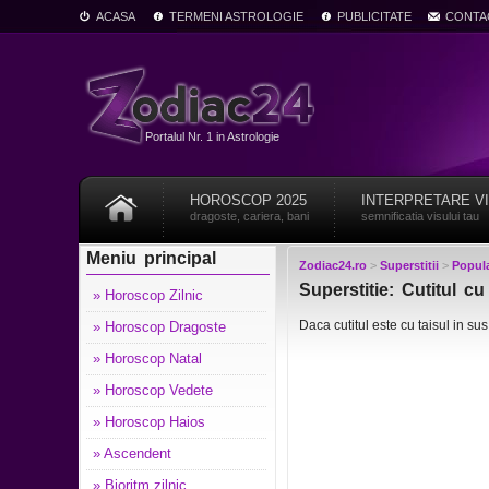
ACASA
TERMENI ASTROLOGIE
PUBLICITATE
CONTA
Portalul Nr. 1 in Astrologie
HOROSCOP 2025
INTERPRETARE V
dragoste, cariera, bani
semnificatia visului tau
Meniu principal
Zodiac24.ro
>
Superstitii
>
Popula
Superstitie: Cutitul cu
» Horoscop Zilnic
Daca cutitul este cu taisul in su
» Horoscop Dragoste
» Horoscop Natal
» Horoscop Vedete
» Horoscop Haios
» Ascendent
» Bioritm zilnic