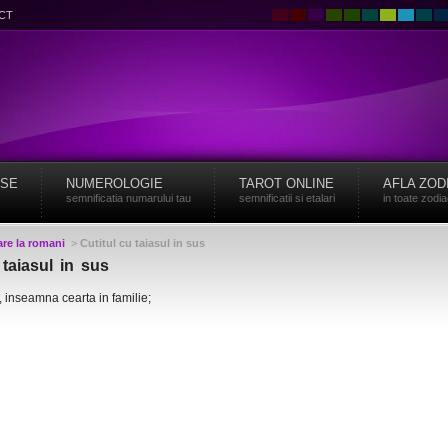
CT
ISE
NUMEROLOGIE
TAROT ONLINE
AFLA ZOD
semnificatia numarului tau
semnificatii si etalari
in toate zodi
re la romani
>
Cutitul cu taiasul in sus
 taiasul in sus
s, inseamna cearta in familie;