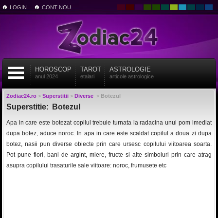
LOGIN
CONT NOU
HOROSCOP
TAROT
ASTROLOGIE
anul 2024
etalari
articole astrologice
Zodiac24.ro
>
Superstitii
>
Diverse
>
Botezul
Superstitie: Botezul
Apa in care este botezat copilul trebuie turnata la radacina unui pom imediat
dupa botez, aduce noroc. In apa in care este scaldat copilul a doua zi dupa
botez, nasii pun diverse obiecte prin care ursesc copilului viitoarea soarta.
Pot pune flori, bani de argint, miere, fructe si alte simboluri prin care atrag
asupra copilului trasaturile sale viitoare: noroc, frumusete etc