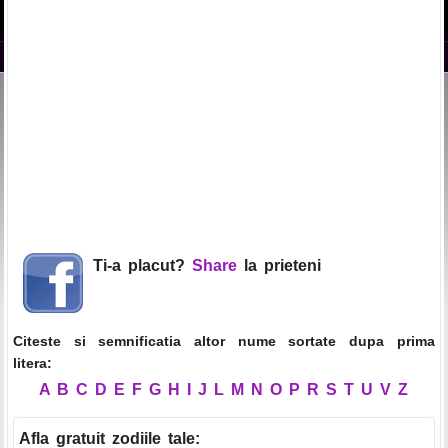
Ti-a placut?
Share
la prieteni
Citeste si semnificatia altor nume sortate dupa prima
litera:
A
B
C
D
E
F
G
H
I
J
L
M
N
O
P
R
S
T
U
V
Z
Afla gratuit zodiile tale
: