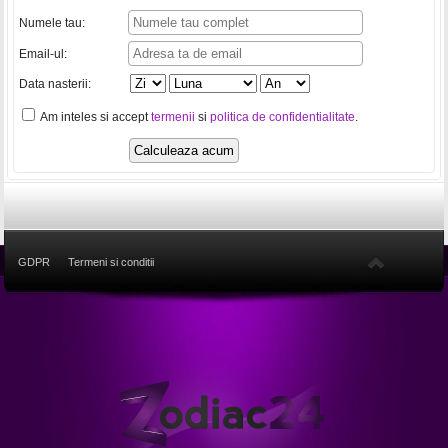
Numele tau:
Email-ul:
Data nasterii:
Am inteles si accept
termenii
si
politica de confidentialitate
.
GDPR
Termeni si conditii