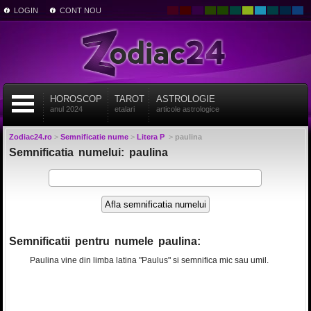
LOGIN
CONT NOU
HOROSCOP
TAROT
ASTROLOGIE
anul 2024
etalari
articole astrologice
Zodiac24.ro
>
Semnificatie nume
>
Litera P
>
paulina
Semnificatia numelui: paulina
Semnificatii pentru numele paulina:
Paulina vine din limba latina "Paulus" si semnifica mic sau umil.