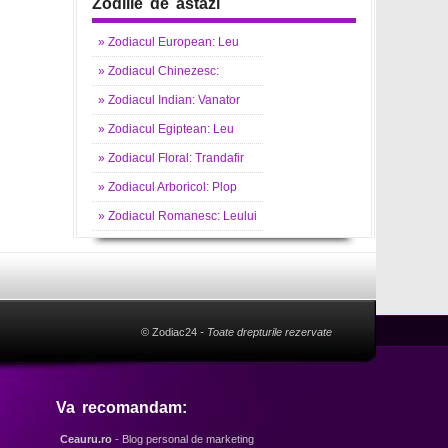
Zodiile de astazi
»
Zodiacul
European: Leu
»
Zodiacul
Chinezesc:
»
Zodiacul
Indian: Vanator
»
Zodiacul
Egiptean: Leu
»
Zodiacul
Floral: Trandafir
»
Zodiacul
Arboricol: Plop
»
Zodiacul
Romanesc: Leului
© Zodiac24
- Toate drepturile rezervate
Va recomandam:
Ceauru.ro
- Blog personal de marketing