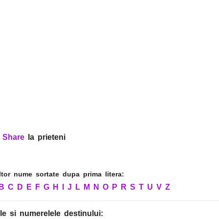
?
Share
la prieteni
altor nume sortate dupa prima litera:
B
C
D
E
F
G
H
I
J
L
M
N
O
P
R
S
T
U
V
Z
le
si numerelele destinului
: