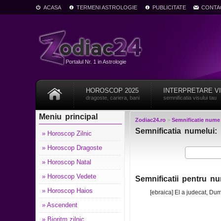
ACASA
TERMENI ASTROLOGIE
PUBLICITATE
CONTA
Portalul Nr. 1 in Astrologie
HOROSCOP 2025
INTERPRETARE V
dragoste, cariera, bani
semnificatia visului tau
Meniu principal
Zodiac24.ro
>
Semnificatie nume
Semnificatia numelui: 
» Horoscop Zilnic
» Horoscop Dragoste
» Horoscop Natal
» Horoscop Vedete
Semnificatii pentru nu
» Horoscop Haios
[ebraica] El a judecat, D
» Ascendent
» Bioritm zilnic