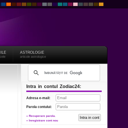
IILE
ASTROLOGIE
acele
articole astrologice
Intra in contul Zodiac24:
Adresa e-mail:
Parola contului:
» Recuperare parola.
» Inregistrare cont nou