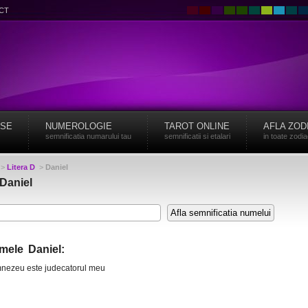
CT
ISE
NUMEROLOGIE
TAROT ONLINE
AFLA ZOD
semnificatia numarului tau
semnificatii si etalari
in toate zodi
>
Litera D
>
Daniel
Daniel
mele Daniel:
umnezeu este judecatorul meu