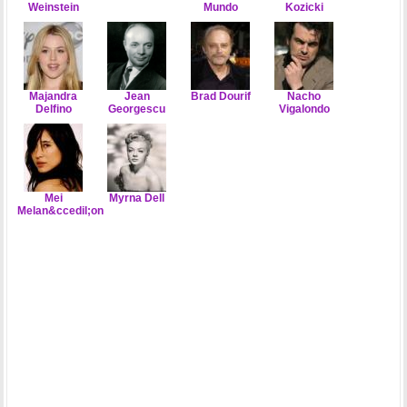
Weinstein
Mundo
Kozicki
Majandra
Jean
Brad Dourif
Nacho
Delfino
Georgescu
Vigalondo
Mei
Myrna Dell
Melan&ccedil;on