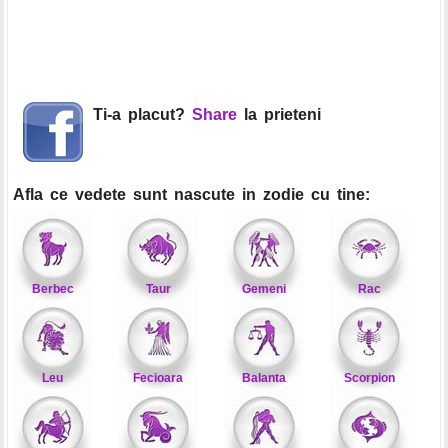
Ti-a placut?
Share
la prieteni
Afla ce vedete sunt nascute in zodie cu tine:
Berbec
Taur
Gemeni
Rac
Leu
Fecioara
Balanta
Scorpion