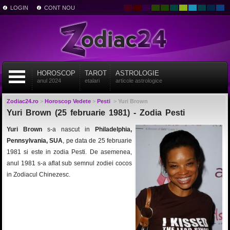
LOGIN
CONT NOU
HOROSCOP
TAROT
ASTROLOGIE
anul 2024
etalari
articole astrologice
Zodiac24.ro
>
Horoscop Vedete
>
Pesti
>
Yuri Brown
Yuri Brown (25 februarie 1981) - Zodia Pesti
Yuri Brown
s-a nascut in
Philadelphia,
Pennsylvania, SUA
, pe data de 25 februarie
1981 si este in zodia Pesti. De asemenea,
anul 1981 s-a aflat sub semnul zodiei cocos
in Zodiacul Chinezesc.