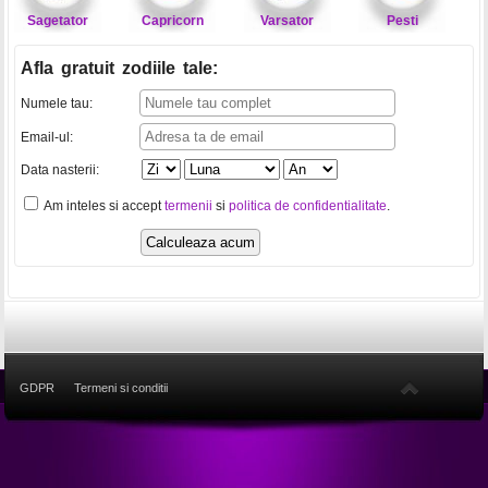
Sagetator
Capricorn
Varsator
Pesti
Afla gratuit zodiile tale
:
Numele tau:
Email-ul:
Data nasterii:
Am inteles si accept
termenii
si
politica de confidentialitate
.
GDPR
Termeni si conditii