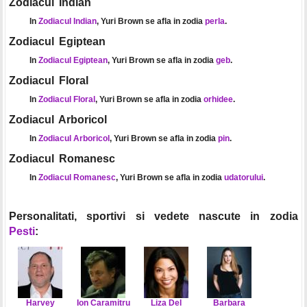
Zodiacul Indian
In
Zodiacul Indian
, Yuri Brown se afla in zodia
perla
.
Zodiacul Egiptean
In
Zodiacul Egiptean
, Yuri Brown se afla in zodia
geb
.
Zodiacul Floral
In
Zodiacul Floral
, Yuri Brown se afla in zodia
orhidee
.
Zodiacul Arboricol
In
Zodiacul Arboricol
, Yuri Brown se afla in zodia
pin
.
Zodiacul Romanesc
In
Zodiacul Romanesc
, Yuri Brown se afla in zodia
udatorului
.
Personalitati, sportivi si vedete nascute in zodia
Pesti
:
Harvey
Ion Caramitru
Liza Del
Barbara