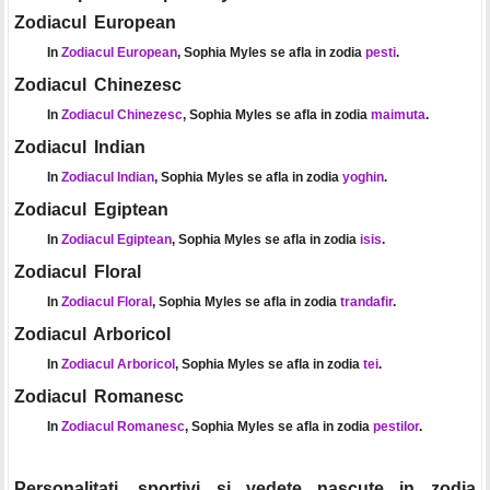
Zodiacul European
In
Zodiacul European
, Sophia Myles se afla in zodia
pesti
.
Zodiacul Chinezesc
In
Zodiacul Chinezesc
, Sophia Myles se afla in zodia
maimuta
.
Zodiacul Indian
In
Zodiacul Indian
, Sophia Myles se afla in zodia
yoghin
.
Zodiacul Egiptean
In
Zodiacul Egiptean
, Sophia Myles se afla in zodia
isis
.
Zodiacul Floral
In
Zodiacul Floral
, Sophia Myles se afla in zodia
trandafir
.
Zodiacul Arboricol
In
Zodiacul Arboricol
, Sophia Myles se afla in zodia
tei
.
Zodiacul Romanesc
In
Zodiacul Romanesc
, Sophia Myles se afla in zodia
pestilor
.
Personalitati, sportivi si vedete nascute in zodia