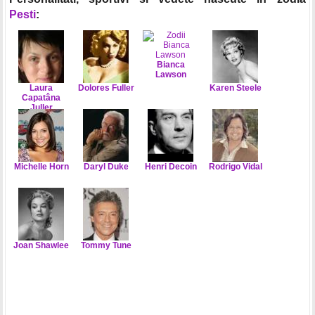
Pesti
:
Bianca
Lawson
Laura
Dolores Fuller
Karen Steele
Capatâna
Juller
Michelle Horn
Daryl Duke
Henri Decoin
Rodrigo Vidal
Joan Shawlee
Tommy Tune