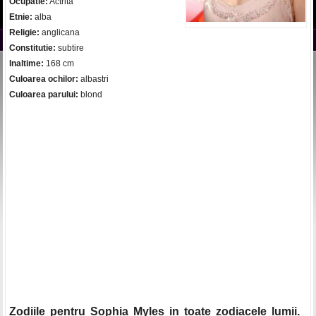
Ocupatie:
Actrita
Etnie:
alba
Religie:
anglicana
Constitutie:
subtire
Inaltime:
168 cm
Culoarea ochilor:
albastri
Culoarea parului:
blond
Zodiile pentru Sophia Myles in toate zodiacele lumii.