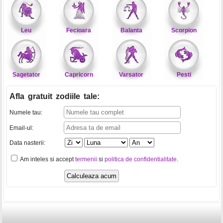
Leu
Fecioara
Balanta
Scorpion
Sagetator
Capricorn
Varsator
Pesti
Afla gratuit zodiile tale
:
Numele tau:
Email-ul:
Data nasterii:
Am inteles si accept
termenii
si
politica de confidentialitate
.