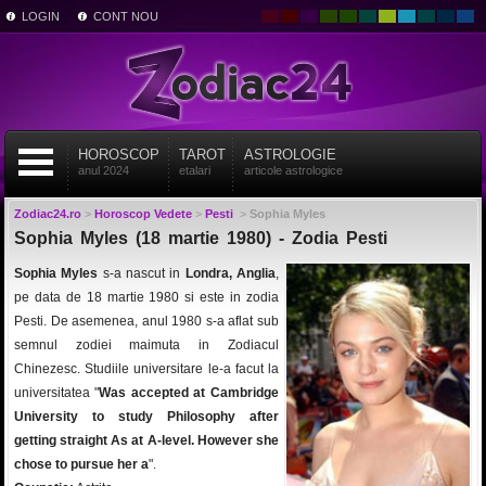
LOGIN
CONT NOU
HOROSCOP
TAROT
ASTROLOGIE
anul 2024
etalari
articole astrologice
Zodiac24.ro
>
Horoscop Vedete
>
Pesti
>
Sophia Myles
Sophia Myles (18 martie 1980) - Zodia Pesti
Sophia Myles
s-a nascut in
Londra, Anglia
,
pe data de 18 martie 1980 si este in zodia
Pesti. De asemenea, anul 1980 s-a aflat sub
semnul zodiei maimuta in Zodiacul
Chinezesc. Studiile universitare le-a facut la
universitatea "
Was accepted at Cambridge
University to study Philosophy after
getting straight As at A-level. However she
chose to pursue her a
".