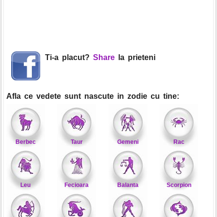
Ti-a placut?
Share
la prieteni
Afla ce vedete sunt nascute in zodie cu tine:
Berbec
Taur
Gemeni
Rac
Leu
Fecioara
Balanta
Scorpion