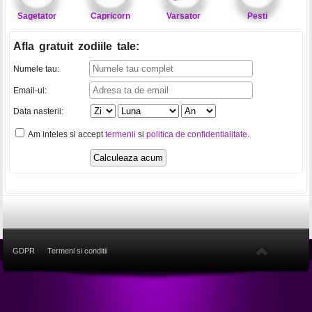
Sagetator
Capricorn
Varsator
Pesti
Afla gratuit zodiile tale
:
Numele tau:
Email-ul:
Data nasterii:
Am inteles si accept
termenii
si
politica de confidentialitate
.
GDPR
Termeni si conditii