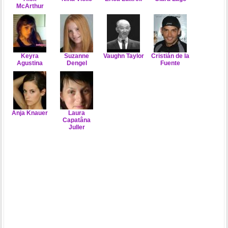
McArthur
Keyra
Suzanne
Vaughn Taylor
Cristián de la
Agustina
Dengel
Fuente
Anja Knauer
Laura
Capatâna
Juller