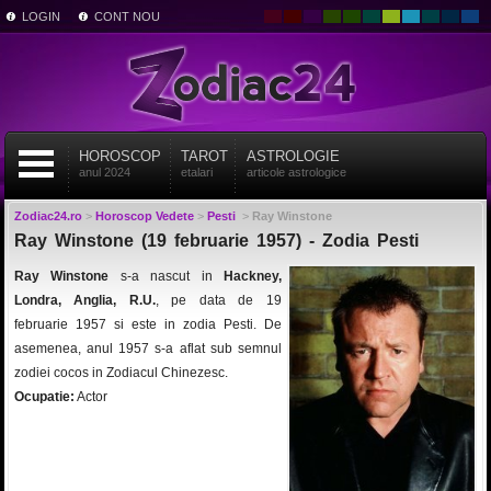
LOGIN
CONT NOU
HOROSCOP
TAROT
ASTROLOGIE
anul 2024
etalari
articole astrologice
Zodiac24.ro
>
Horoscop Vedete
>
Pesti
>
Ray Winstone
Ray Winstone (19 februarie 1957) - Zodia Pesti
Ray Winstone
s-a nascut in
Hackney,
Londra, Anglia, R.U.
, pe data de 19
februarie 1957 si este in zodia Pesti. De
asemenea, anul 1957 s-a aflat sub semnul
zodiei cocos in Zodiacul Chinezesc.
Ocupatie:
Actor