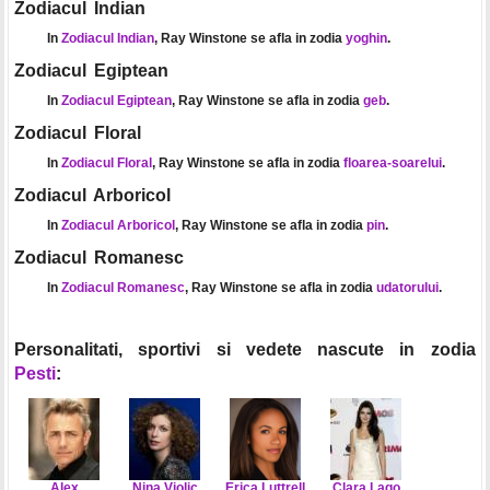
Zodiacul Indian
In
Zodiacul Indian
, Ray Winstone se afla in zodia
yoghin
.
Zodiacul Egiptean
In
Zodiacul Egiptean
, Ray Winstone se afla in zodia
geb
.
Zodiacul Floral
In
Zodiacul Floral
, Ray Winstone se afla in zodia
floarea-soarelui
.
Zodiacul Arboricol
In
Zodiacul Arboricol
, Ray Winstone se afla in zodia
pin
.
Zodiacul Romanesc
In
Zodiacul Romanesc
, Ray Winstone se afla in zodia
udatorului
.
Personalitati, sportivi si vedete nascute in zodia
Pesti
:
Alex
Nina Violic
Erica Luttrell
Clara Lago