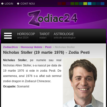
LOGIN
CONT NOU
HOROSCOP
TAROT
ASTROLOGIE
anul 2024
etalari
articole astrologice
Zodiac24.ro
>
Horoscop Vedete
>
Pesti
>
Nicholas Stoller
Nicholas Stoller (19 martie 1976) - Zodia Pesti
Nicholas Stoller
, pe numele sau real
Nicholas Allen Stoller, s-a nascut pe data de
19 martie 1976 si este in zodia Pesti. De
asemenea, anul 1976 s-a aflat sub semnul
zodiei dragon in Zodiacul Chinezesc.
Ocupatie:
Scenarist