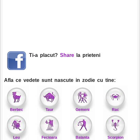
Ti-a placut?
Share
la prieteni
Afla ce vedete sunt nascute in zodie cu tine:
Berbec
Taur
Gemeni
Rac
Leu
Fecioara
Balanta
Scorpion