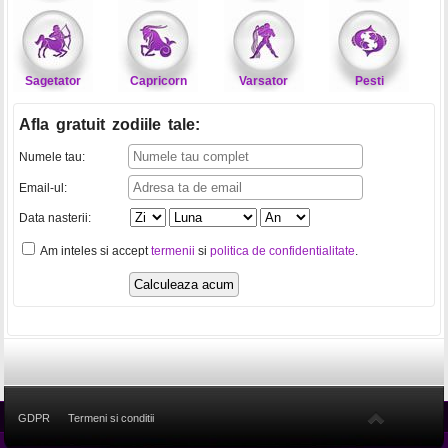
Sagetator
Capricorn
Varsator
Pesti
Afla gratuit zodiile tale
:
Numele tau:
Email-ul:
Data nasterii:
Am inteles si accept
termenii
si
politica de confidentialitate
.
GDPR
Termeni si conditii