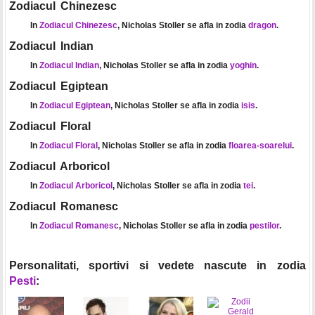
Zodiacul Chinezesc
In
Zodiacul Chinezesc
, Nicholas Stoller se afla in zodia
dragon
.
Zodiacul Indian
In
Zodiacul Indian
, Nicholas Stoller se afla in zodia
yoghin
.
Zodiacul Egiptean
In
Zodiacul Egiptean
, Nicholas Stoller se afla in zodia
isis
.
Zodiacul Floral
In
Zodiacul Floral
, Nicholas Stoller se afla in zodia
floarea-soarelui
.
Zodiacul Arboricol
In
Zodiacul Arboricol
, Nicholas Stoller se afla in zodia
tei
.
Zodiacul Romanesc
In
Zodiacul Romanesc
, Nicholas Stoller se afla in zodia
pestilor
.
Personalitati, sportivi si vedete nascute in zodia
Pesti
: