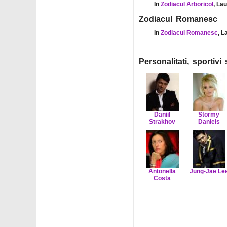
In
Zodiacul Arboricol
, La
Zodiacul Romanesc
In
Zodiacul Romanesc
, L
Personalitati, sportiv
Daniil
Stormy
Strakhov
Daniels
Antonella
Jung-Jae Le
Costa