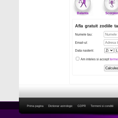
Balanta
Scorpio
Afla gratuit zodiile ta
Numele tau:
Email-ul:
Data nasterii:
Am inteles si accept
terme
Prima pagina
Dictionar astrologic
GDPR
Termeni si conditii