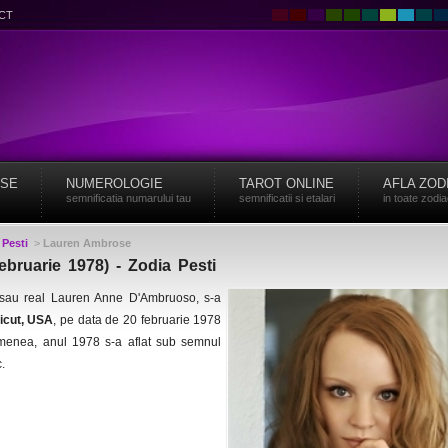
CT
ISE
NUMEROLOGIE
TAROT ONLINE
AFLA ZOD
semnificatia numarului tau
semnificatii si etalari
in toate zodi
>
Pesti
>
Lauren Ambrose
bruarie 1978) - Zodia Pesti
sau real Lauren Anne D'Ambruoso, s-a
icut, USA
, pe data de 20 februarie 1978
emenea, anul 1978 s-a aflat sub semnul
.