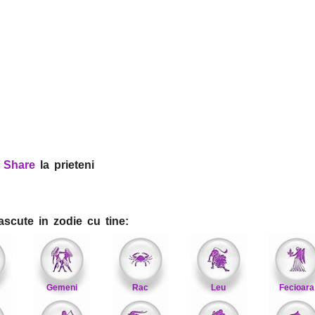
?
Share
la prieteni
ascute in zodie cu tine:
Gemeni
Rac
Leu
Fecioara