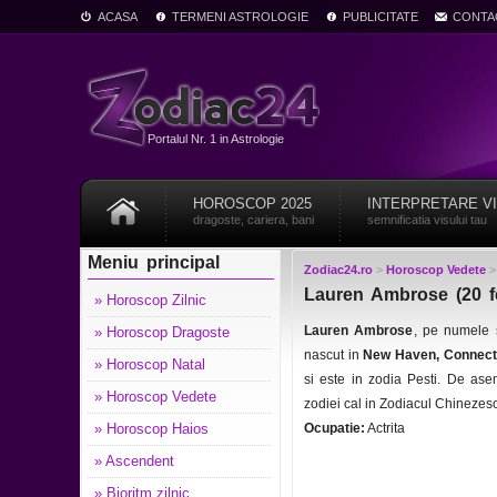
ACASA
TERMENI ASTROLOGIE
PUBLICITATE
CONTA
Portalul Nr. 1 in Astrologie
HOROSCOP 2025
INTERPRETARE V
dragoste, cariera, bani
semnificatia visului tau
Meniu principal
Zodiac24.ro
>
Horoscop Vedete
Lauren Ambrose (20 fe
» Horoscop Zilnic
Lauren Ambrose
, pe numele 
» Horoscop Dragoste
nascut in
New Haven, Connect
» Horoscop Natal
si este in zodia Pesti. De as
» Horoscop Vedete
zodiei cal in Zodiacul Chinezesc
» Horoscop Haios
Ocupatie:
Actrita
» Ascendent
» Bioritm zilnic