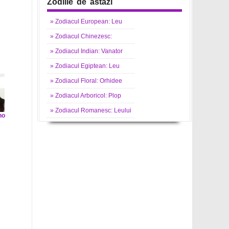
Zodiile de astazi
»
Zodiacul
European: Leu
»
Zodiacul
Chinezesc:
»
Zodiacul
Indian: Vanator
»
Zodiacul
Egiptean: Leu
»
Zodiacul
Floral: Orhidee
»
Zodiacul
Arboricol: Plop
»
Zodiacul
Romanesc: Leului
no