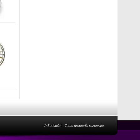
© Zodiac24
- Toate drepturile rezervate