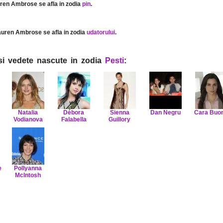
uren Ambrose se afla in zodia
pin
.
auren Ambrose se afla in zodia
udatorului
.
i si vedete nascute in zodia
Pesti
:
Natalia
Débora
Sienna
Dan Negru
Cara Buo
Vodianova
Falabella
Guillory
e
Pollyanna
McIntosh