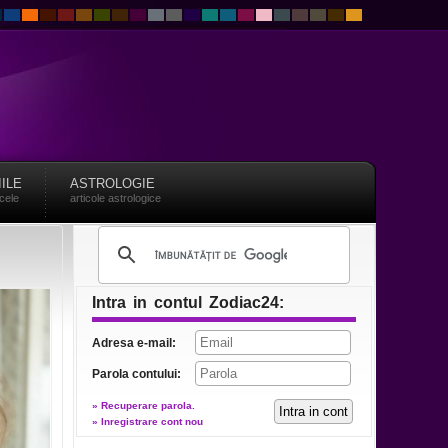
IILE
ASTROLOGIE
acele
articole astrologice
Intra in contul Zodiac24:
Adresa e-mail:
Parola contului:
» Recuperare parola.
» Inregistrare cont nou