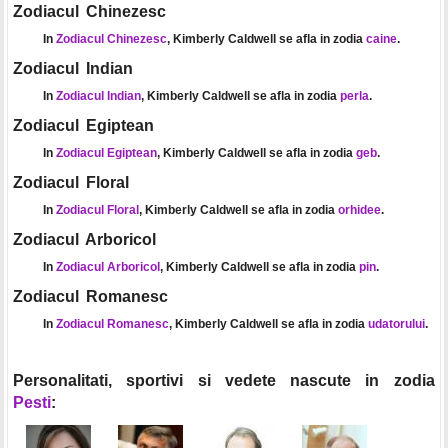
Zodiacul Chinezesc
In
Zodiacul Chinezesc
, Kimberly Caldwell se afla in zodia
caine
.
Zodiacul Indian
In
Zodiacul Indian
, Kimberly Caldwell se afla in zodia
perla
.
Zodiacul Egiptean
In
Zodiacul Egiptean
, Kimberly Caldwell se afla in zodia
geb
.
Zodiacul Floral
In
Zodiacul Floral
, Kimberly Caldwell se afla in zodia
orhidee
.
Zodiacul Arboricol
In
Zodiacul Arboricol
, Kimberly Caldwell se afla in zodia
pin
.
Zodiacul Romanesc
In
Zodiacul Romanesc
, Kimberly Caldwell se afla in zodia
udatorului
.
Personalitati, sportivi si vedete nascute in zodia
Pesti
: