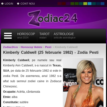
LOGIN
CONT NOU
HOROSCOP
TAROT
ASTROLOGIE
anul 2024
etalari
articole astrologice
Zodiac24.ro
>
Horoscop Vedete
>
Pesti
>
Kimberly Caldwell
Kimberly Caldwell (25 februarie 1982) - Zodia Pesti
Kimberly Caldwell
, pe numele sau real
Kimberly Ann Caldwell, s-a nascut in
Texas,
SUA
, pe data de 25 februarie 1982 si este in
zodia Pesti. De asemenea, anul 1982 s-a
aflat sub semnul zodiei caine in Zodiacul
Chinezesc.
Ocupatie:
Actrita, cântareata
Etnie:
alba
Constitutie:
subtire