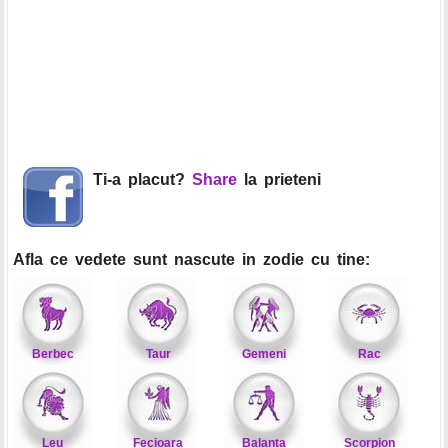
Ti-a placut?
Share
la prieteni
Afla ce vedete sunt nascute in zodie cu tine:
Berbec
Taur
Gemeni
Rac
Leu
Fecioara
Balanta
Scorpion