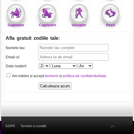
Sagetator
Capricorn
Varsator
Pesti
Afla gratuit zodiile tale
:
Numele tau:
Email-ul:
Data nasterii:
Am inteles si accept
termenii
si
politica de confidentialitate
.
GDPR
Termeni si conditii