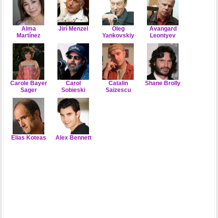
Alma
Jirí Menzel
Oleg
Avangard
Martínez
Yankovskiy
Leontyev
Carole Bayer
Carol
Catalin
Shane Brolly
Sager
Sobieski
Saizescu
Elias Koteas
Alex Bennett