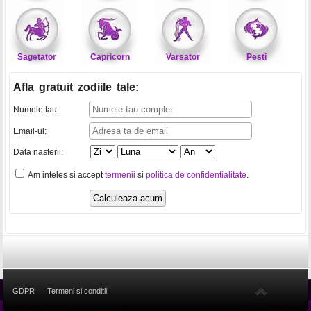
Sagetator
Capricorn
Varsator
Pesti
Afla gratuit zodiile tale
:
Numele tau:
Email-ul:
Data nasterii:
Am inteles si accept
termenii
si
politica de confidentialitate
.
GDPR
Termeni si conditii