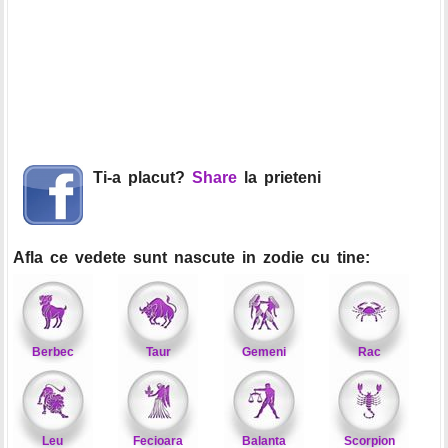
Ti-a placut?
Share
la prieteni
Afla ce vedete sunt nascute in zodie cu tine:
Berbec
Taur
Gemeni
Rac
Leu
Fecioara
Balanta
Scorpion