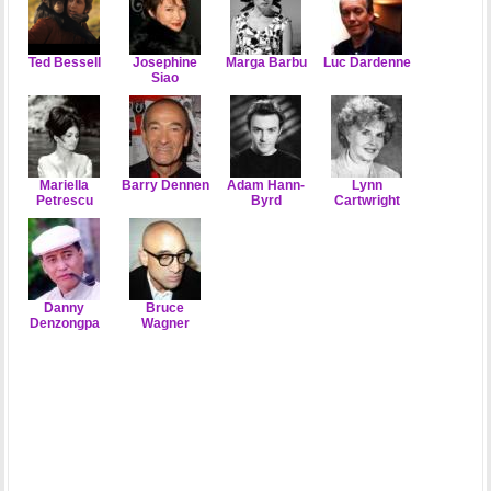
Ted Bessell
Josephine
Marga Barbu
Luc Dardenne
Siao
Mariella
Barry Dennen
Adam Hann-
Lynn
Petrescu
Byrd
Cartwright
Danny
Bruce
Denzongpa
Wagner