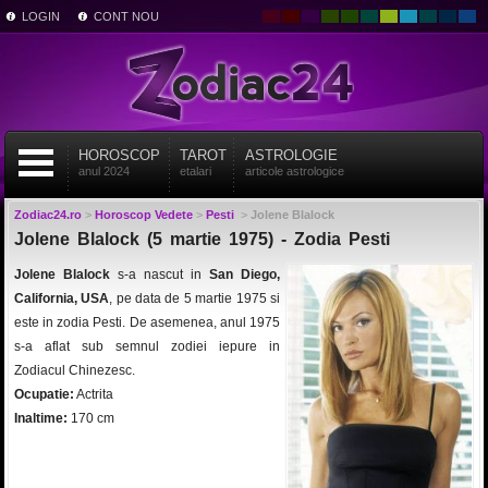
LOGIN
CONT NOU
HOROSCOP
TAROT
ASTROLOGIE
anul 2024
etalari
articole astrologice
Zodiac24.ro
>
Horoscop Vedete
>
Pesti
>
Jolene Blalock
Jolene Blalock (5 martie 1975) - Zodia Pesti
Jolene Blalock
s-a nascut in
San Diego,
California, USA
, pe data de 5 martie 1975 si
este in zodia Pesti. De asemenea, anul 1975
s-a aflat sub semnul zodiei iepure in
Zodiacul Chinezesc.
Ocupatie:
Actrita
Inaltime:
170 cm