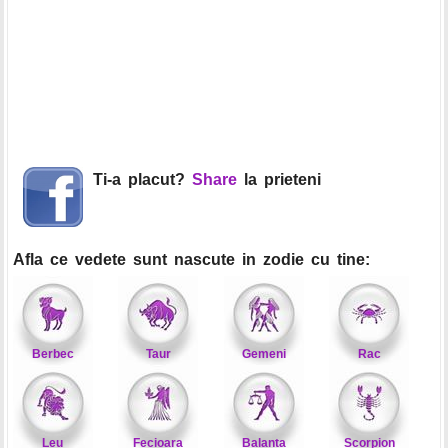
Ti-a placut?
Share
la prieteni
Afla ce vedete sunt nascute in zodie cu tine:
Berbec
Taur
Gemeni
Rac
Leu
Fecioara
Balanta
Scorpion