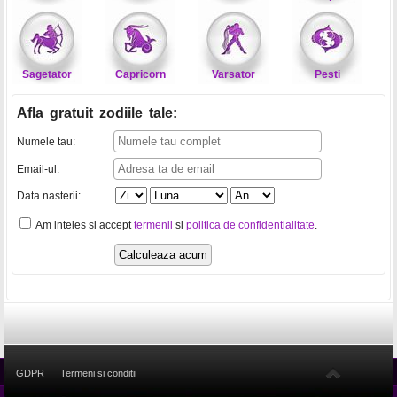
Sagetator
Capricorn
Varsator
Pesti
Afla gratuit zodiile tale
:
Numele tau:
Email-ul:
Data nasterii:
Am inteles si accept
termenii
si
politica de confidentialitate
.
GDPR
Termeni si conditii