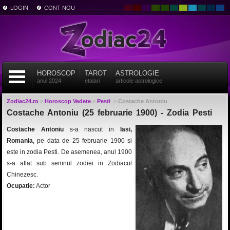
LOGIN
CONT NOU
HOROSCOP
TAROT
ASTROLOGIE
anul 2024
etalari
articole astrologice
Zodiac24.ro
>
Horoscop Vedete
>
Pesti
>
Costache Antoniu
Costache Antoniu (25 februarie 1900) - Zodia Pesti
Costache Antoniu
s-a nascut in
Iasi,
Romania
, pe data de 25 februarie 1900 si
este in zodia Pesti. De asemenea, anul 1900
s-a aflat sub semnul zodiei in Zodiacul
Chinezesc.
Ocupatie:
Actor