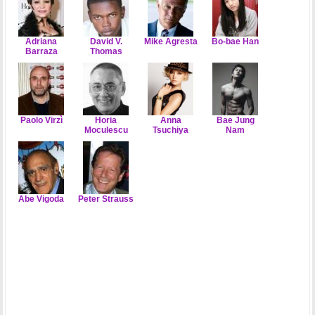
Adriana
David V.
Mike Agresta
Bo-bae Han
Barraza
Thomas
Paolo Virzì
Horia
Anna
Bae Jung
Moculescu
Tsuchiya
Nam
Abe Vigoda
Peter Strauss