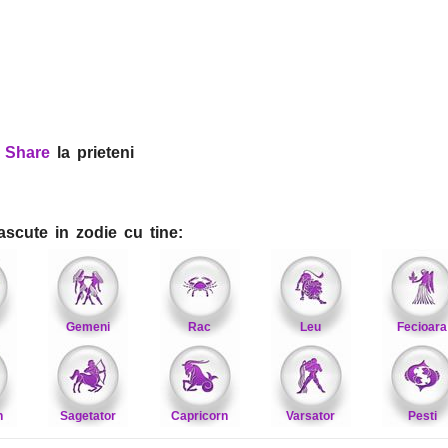
?
Share
la prieteni
ascute in zodie cu tine:
Gemeni
Rac
Leu
Fecioara
n
Sagetator
Capricorn
Varsator
Pesti