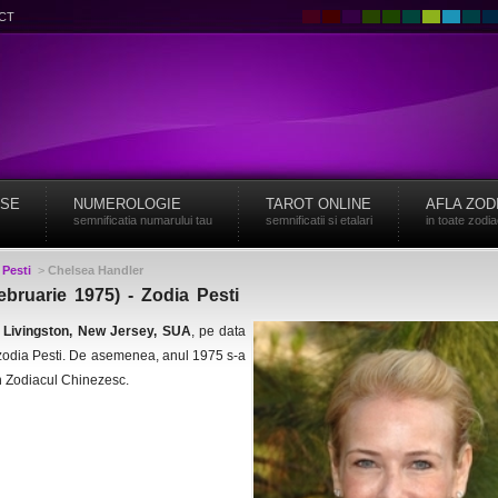
CT
ISE
NUMEROLOGIE
TAROT ONLINE
AFLA ZOD
semnificatia numarului tau
semnificatii si etalari
in toate zodi
>
Pesti
>
Chelsea Handler
ebruarie 1975) - Zodia Pesti
n
Livingston, New Jersey, SUA
, pe data
 zodia Pesti. De asemenea, anul 1975 s-a
in Zodiacul Chinezesc.