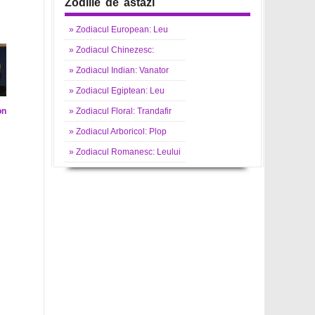
Zodiile de astazi
»
Zodiacul
European: Leu
»
Zodiacul
Chinezesc:
»
Zodiacul
Indian: Vanator
»
Zodiacul
Egiptean: Leu
»
Zodiacul
Floral: Trandafir
on
»
Zodiacul
Arboricol: Plop
»
Zodiacul
Romanesc: Leului