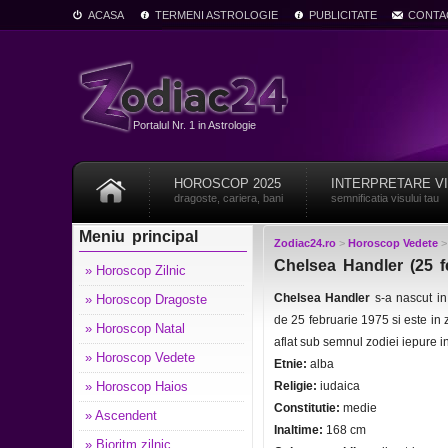
ACASA
TERMENI ASTROLOGIE
PUBLICITATE
CONTA
Portalul Nr. 1 in Astrologie
HOROSCOP 2025
INTERPRETARE V
dragoste, cariera, bani
semnificatia visului tau
Meniu principal
Zodiac24.ro
>
Horoscop Vedete
Chelsea Handler (25 f
» Horoscop Zilnic
Chelsea Handler
s-a nascut i
» Horoscop Dragoste
de 25 februarie 1975 si este in
» Horoscop Natal
aflat sub semnul zodiei iepure 
» Horoscop Vedete
Etnie:
alba
» Horoscop Haios
Religie:
iudaica
Constitutie:
medie
» Ascendent
Inaltime:
168 cm
» Bioritm zilnic