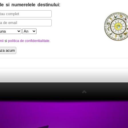
le
si numerelele destinului
:
nii
si
politica de confidentialitate
.