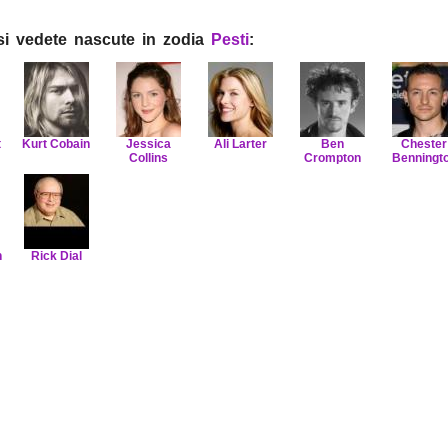
i si vedete nascute in zodia
Pesti
:
t
Kurt Cobain
Jessica
Ali Larter
Ben
Chester
Collins
Crompton
Benningt
n
Rick Dial