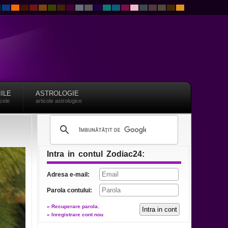
IILE
ASTROLOGIE
acele
articole astrologice
Intra in contul Zodiac24:
Adresa e-mail:
Parola contului:
» Recuperare parola.
» Inregistrare cont nou