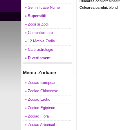
Culoarea ochilor:
albastri
» Semnificatie Nume
Culoarea parului:
blond
» Superstitii
» Zodii si Zodii
» Compatibilitate
» 12 Motive Zodie
» Carti astrologie
» Divertisment
Meniu Zodiace
» Zodiac European
» Zodiac Chinezesc
» Zodiac Erotic
» Zodiac Egiptean
» Zodiac Floral
» Zodiac Arboricol