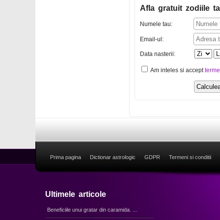
Afla gratuit zodiile ta
Numele tau:
Email-ul:
Data nasterii:
Am inteles si accept
terme
Prima pagina
Dictionar astrologic
GDPR
Termeni si conditii
Ultimele articole
Beneficiile unui gratar din caramida. ...