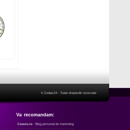
© Zodiac24
- Toate drepturile rezervate
Va recomandam:
Ceauru.ro
- Blog personal de marketing