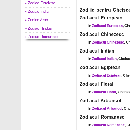
» Zodiac Evreiesc
Zodiile pentru Chelsea
» Zodiac Indian
Zodiacul European
» Zodiac Arab
In
Zodiacul European
, Ch
» Zodiac Hindus
Zodiacul Chinezesc
» Zodiac Romanesc
In
Zodiacul Chinezesc
, C
Zodiacul Indian
In
Zodiacul Indian
, Chelse
Zodiacul Egiptean
In
Zodiacul Egiptean
, Che
Zodiacul Floral
In
Zodiacul Floral
, Chelse
Zodiacul Arboricol
In
Zodiacul Arboricol
, Ch
Zodiacul Romanesc
In
Zodiacul Romanesc
, C