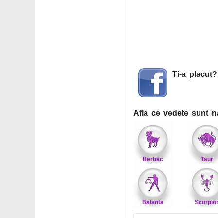
Ti-a placut
Afla ce vedete sunt n
Berbec
Taur
Balanta
Scorpio