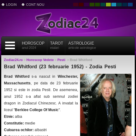
LOGIN
CONT NOU
HOROSCOP
TAROT
ASTROLOGIE
anul 2024
etalari
articole astrologice
Zodiac24.ro
>
Horoscop Vedete
>
Pesti
>
Brad Whitford
Brad Whitford (23 februarie 1952) - Zodia Pesti
Brad Whitford
s-a nascut in
Winchester,
Massachusetts
, pe data de 23 februarie
1952 si este in zodia Pesti. De asemenea,
anul 1952 s-a aflat sub semnul zodiei
dragon in Zodiacul Chinezesc. A invatat la
liceul "
Berklee College Of Music
".
Etnie:
alba
Constitutie:
medie
Culoarea ochilor:
albastri