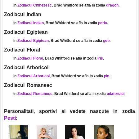
In
Zodiacul Chinezesc
, Brad Whitford se afla in zodia
dragon
.
Zodiacul Indian
In
Zodiacul Indian
, Brad Whitford se afla in zodia
perla
.
Zodiacul Egiptean
In
Zodiacul Egiptean
, Brad Whitford se afla in zodia
geb
.
Zodiacul Floral
In
Zodiacul Floral
, Brad Whitford se afla in zodia
iris
.
Zodiacul Arboricol
In
Zodiacul Arboricol
, Brad Whitford se afla in zodia
pin
.
Zodiacul Romanesc
In
Zodiacul Romanesc
, Brad Whitford se afla in zodia
udatorului
.
Personalitati, sportivi si vedete nascute in zodia
Pesti
: