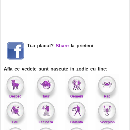
Ti-a placut?
Share
la prieteni
Afla ce vedete sunt nascute in zodie cu tine:
Berbec
Taur
Gemeni
Rac
Leu
Fecioara
Balanta
Scorpion