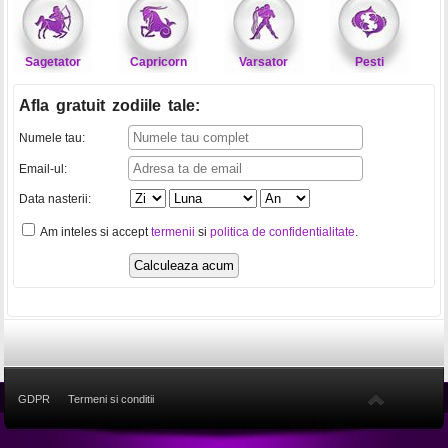
Sagetator
Capricorn
Varsator
Pesti
Afla gratuit zodiile tale
:
Numele tau:
Email-ul:
Data nasterii:
Am inteles si accept
termenii
si
politica de confidentialitate
.
GDPR
Termeni si conditii