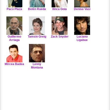
Paco Plaza
Belén Rueda
Ilinca Goia
Denise Vasi
Guillermo
Tamsin Greig
Zack Snyder
Luciano
Arriaga
Ligabue
Mircea Badea
Lenny
Montana