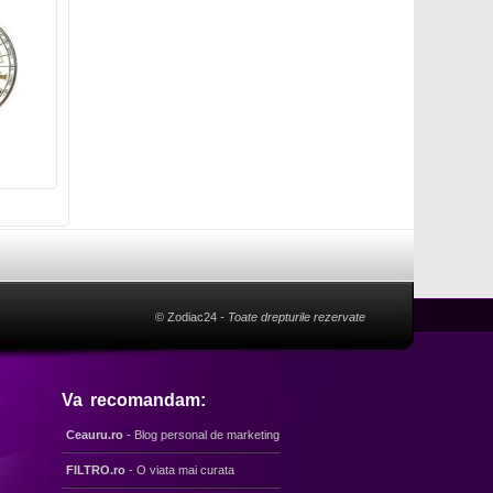
© Zodiac24
- Toate drepturile rezervate
Va recomandam:
Ceauru.ro
- Blog personal de marketing
FILTRO.ro
- O viata mai curata