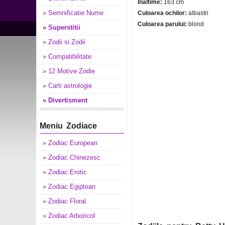
Inaltime:
163 cm
» Semnificatie Nume
Culoarea ochilor:
albastri
Culoarea parului:
blond
» Superstitii
» Zodii si Zodii
» Compatibilitate
» 12 Motive Zodie
» Carti astrologie
» Divertisment
Meniu Zodiace
» Zodiac European
» Zodiac Chinezesc
» Zodiac Erotic
» Zodiac Egiptean
» Zodiac Floral
» Zodiac Arboricol