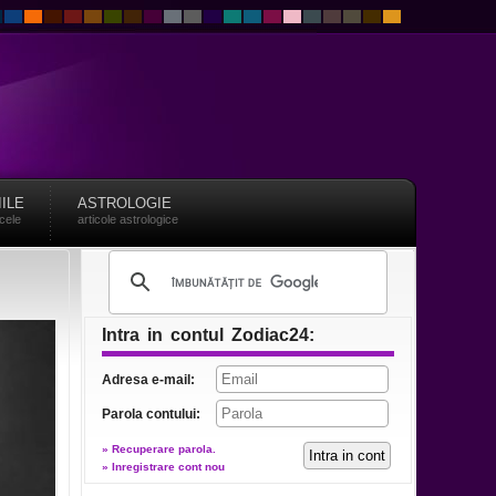
IILE
ASTROLOGIE
acele
articole astrologice
Intra in contul Zodiac24:
Adresa e-mail:
Parola contului:
» Recuperare parola.
» Inregistrare cont nou