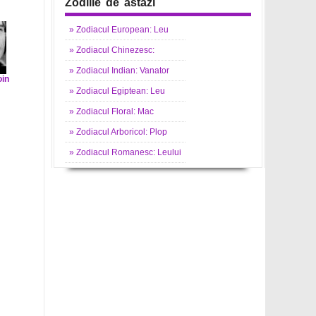
Zodiile de astazi
»
Zodiacul
European: Leu
»
Zodiacul
Chinezesc:
»
Zodiacul
Indian: Vanator
oin
»
Zodiacul
Egiptean: Leu
»
Zodiacul
Floral: Mac
»
Zodiacul
Arboricol: Plop
»
Zodiacul
Romanesc: Leului