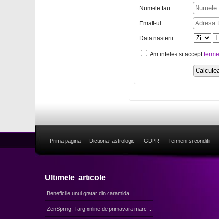
Numele tau:
Email-ul:
Data nasterii:
Am inteles si accept
terme
Prima pagina
Dictionar astrologic
GDPR
Termeni si conditii
Ultimele articole
Beneficiile unui gratar din caramida. ...
ZenSpring: Targ online de primavara marc ...