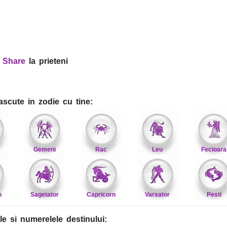
?
Share
la prieteni
ascute in zodie cu tine:
Gemeni
Rac
Leu
Fecioara
n
Sagetator
Capricorn
Varsator
Pesti
le
si numerelele destinului
: