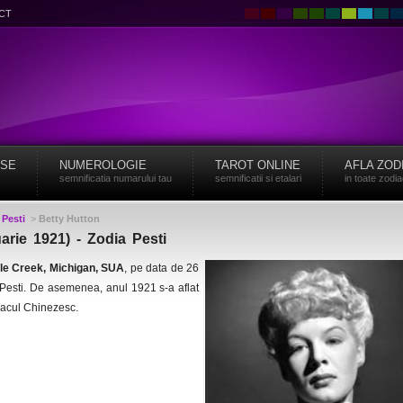
CT
ISE
NUMEROLOGIE
TAROT ONLINE
AFLA ZOD
semnificatia numarului tau
semnificatii si etalari
in toate zodi
>
Pesti
>
Betty Hutton
arie 1921) - Zodia Pesti
le Creek, Michigan, SUA
, pe data de 26
 Pesti. De asemenea, anul 1921 s-a aflat
iacul Chinezesc.