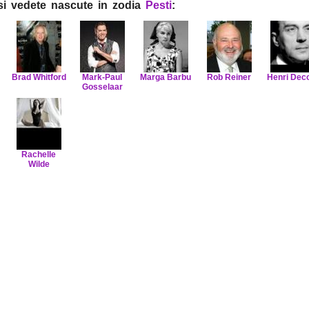
i si vedete nascute in zodia
Pesti
:
Brad Whitford
Mark-Paul
Marga Barbu
Rob Reiner
Henri Dec
Gosselaar
Rachelle
Wilde