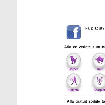
Ti-a placut
Afla ce vedete sunt n
Berbec
Taur
Balanta
Scorpio
Afla gratuit zodiile ta