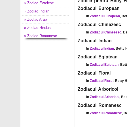
Zodiile pentru Betty H
» Zodiac Evreiesc
Zodiacul European
» Zodiac Indian
In
Zodiacul European
, Be
» Zodiac Arab
Zodiacul Chinezesc
» Zodiac Hindus
In
Zodiacul Chinezesc
, B
» Zodiac Romanesc
Zodiacul Indian
In
Zodiacul Indian
, Betty 
Zodiacul Egiptean
In
Zodiacul Egiptean
, Bet
Zodiacul Floral
In
Zodiacul Floral
, Betty 
Zodiacul Arboricol
In
Zodiacul Arboricol
, Be
Zodiacul Romanesc
In
Zodiacul Romanesc
, B