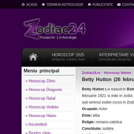
ACASA
TERMENI ASTROLOGIE
PUBLICITATE
CONTA
Portalul Nr. 1 in Astrologie
HOROSCOP 2025
INTERPRETARE V
dragoste, cariera, bani
semnificatia visului tau
Meniu principal
Zodiac24.ro
>
Horoscop Vedete
Betty Hutton (26 febru
» Horoscop Zilnic
Betty Hutton
s-a nascut in
Batt
» Horoscop Dragoste
februarie 1921 si este in zodia
» Horoscop Natal
sub semnul zodiei cocos in Zod
» Horoscop Vedete
Ocupatie:
Actor
» Horoscop Haios
Etnie:
alba
Religie:
romano-catolica
» Ascendent
Constitutie:
subtire
» Bioritm zilnic