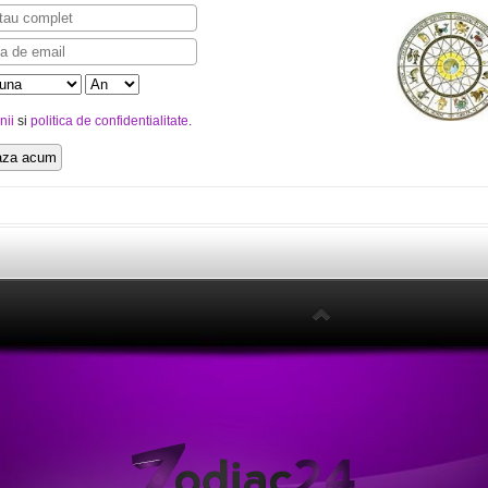
nii
si
politica de confidentialitate
.