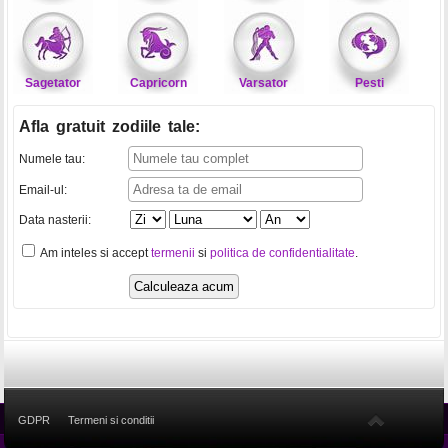
Sagetator
Capricorn
Varsator
Pesti
Afla gratuit zodiile tale
:
Numele tau:
Email-ul:
Data nasterii:
Am inteles si accept
termenii
si
politica de confidentialitate
.
GDPR
Termeni si conditii