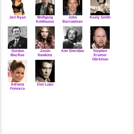
Jeri Ryan
Wolfgang
John
Keely Smith
Kohlhaase
Barrowman
Gordon
Justin
Ann Sheridan
Stephen
MacRae
Hawkins
Kramer
Glickman
Adriana
Dan Lupu
Fonseca