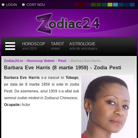
LOGIN
CONT NOU
HOROSCOP
TAROT
ASTROLOGIE
anul 2024
etalari
articole astrologice
Zodiac24.ro
>
Horoscop Vedete
>
Pesti
>
Barbara Eve Harris
Barbara Eve Harris (8 martie 1959) - Zodia Pesti
Barbara Eve Harris
s-a nascut in
Tobago
,
pe data de 8 martie 1959 si este in zodia
Pesti. De asemenea, anul 1959 s-a aflat sub
semnul zodiei mistret in Zodiacul Chinezesc.
Ocupatie:
Actor