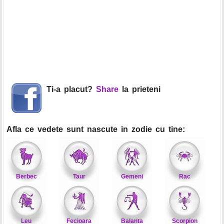
Ti-a placut?
Share
la prieteni
Afla ce vedete sunt nascute in zodie cu tine:
Berbec
Taur
Gemeni
Rac
Leu
Fecioara
Balanta
Scorpion