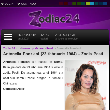
LOGIN
CONT NOU
HOROSCOP
TAROT
ASTROLOGIE
anul 2024
etalari
articole astrologice
Zodiac24.ro
>
Horoscop Vedete
>
Pesti
>
Antonella Ponziani
Antonella Ponziani (23 februarie 1964) - Zodia Pesti
Antonella Ponziani
s-a nascut in
Roma,
Italia
, pe data de 23 februarie 1964 si este in
zodia Pesti. De asemenea, anul 1964 s-a
aflat sub semnul zodiei dragon in Zodiacul
Chinezesc.
Ocupatie:
Actrita