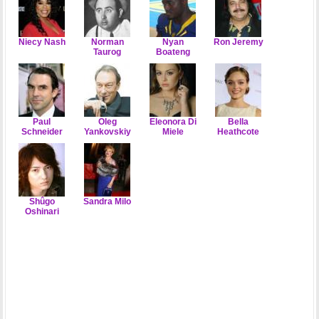
Niecy Nash
Norman
Nyan
Ron Jeremy
Taurog
Boateng
Paul
Oleg
Eleonora Di
Bella
Schneider
Yankovskiy
Miele
Heathcote
Shûgo
Sandra Milo
Oshinari