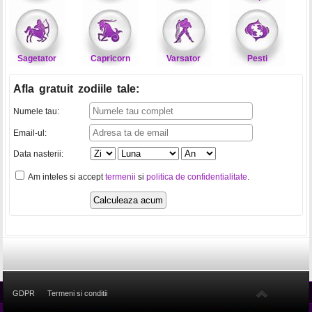
Sagetator
Capricorn
Varsator
Pesti
Afla gratuit zodiile tale
:
Numele tau:
Email-ul:
Data nasterii:
Am inteles si accept
termenii
si
politica de confidentialitate
.
GDPR
Termeni si conditii