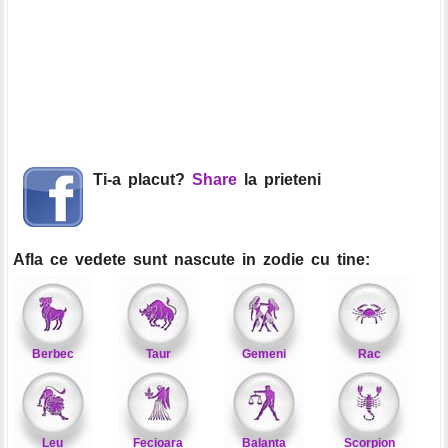
Ti-a placut?
Share
la prieteni
Afla ce vedete sunt nascute in zodie cu tine:
Berbec
Taur
Gemeni
Rac
Leu
Fecioara
Balanta
Scorpion