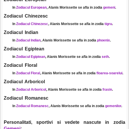
In
Zodiacul European
, Alanis Morissette se afla in zodia
gemeni
.
Zodiacul Chinezesc
In
Zodiacul Chinezesc
, Alanis Morissette se afla in zodia
tigru
.
Zodiacul Indian
In
Zodiacul Indian
, Alanis Morissette se afla in zodia
phoenix
.
Zodiacul Egiptean
In
Zodiacul Egiptean
, Alanis Morissette se afla in zodia
seth
.
Zodiacul Floral
In
Zodiacul Floral
, Alanis Morissette se afla in zodia
floarea-soarelui
.
Zodiacul Arboricol
In
Zodiacul Arboricol
, Alanis Morissette se afla in zodia
frasin
.
Zodiacul Romanesc
In
Zodiacul Romanesc
, Alanis Morissette se afla in zodia
gemenilor
.
Personalitati, sportivi si vedete nascute in zodia
Gemeni
: