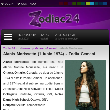
LOGIN
CONT NOU
HOROSCOP
TAROT
ASTROLOGIE
anul 2024
etalari
articole astrologice
Zodiac24.ro
>
Horoscop Vedete
>
Gemeni
>
Alanis Morissette
Alanis Morissette (1 iunie 1974) - Zodia Gemeni
Alanis Morissette
, pe numele sau real
Alanis Nadine Morissette, s-a nascut in
Ottawa, Ontario, Canada
, pe data de 1 iunie
1974 si este in zodia Gemeni. De asemenea,
anul 1974 s-a aflat sub semnul zodiei tigru in
Zodiacul Chinezesc. A invatat la liceul "
Glebe
Collegiate Institute, Ottawa, ON, Notre
Dame High School, Ottawa, ON
".
Ocupatie:
Actrita, compozitoare