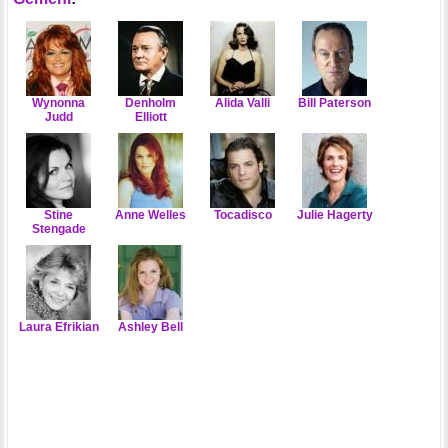
Wynonna
Denholm
Alida Valli
Bill Paterson
Judd
Elliott
Stine
Anne Welles
Tocadisco
Julie Hagerty
Stengade
Laura Efrikian
Ashley Bell