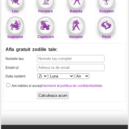
Leu
Fecioara
Balanta
Scorpion
Sagetator
Capricorn
Varsator
Pesti
Afla gratuit zodiile tale
:
Numele tau:
Email-ul:
Data nasterii:
Am inteles si accept
termenii
si
politica de confidentialitate
.