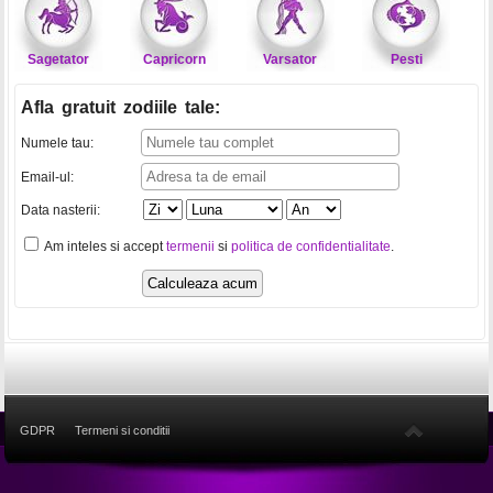
Sagetator
Capricorn
Varsator
Pesti
Afla gratuit zodiile tale
:
Numele tau:
Email-ul:
Data nasterii:
Am inteles si accept
termenii
si
politica de confidentialitate
.
GDPR
Termeni si conditii