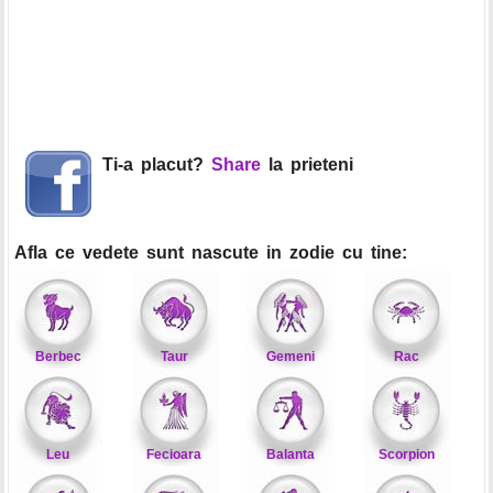
Ti-a placut?
Share
la prieteni
Afla ce vedete sunt nascute in zodie cu tine:
Berbec
Taur
Gemeni
Rac
Leu
Fecioara
Balanta
Scorpion