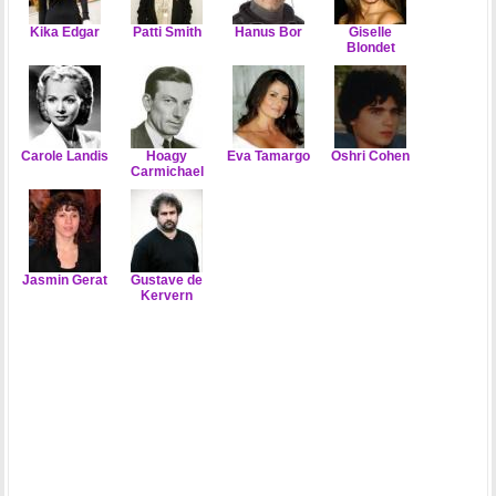
Kika Edgar
Patti Smith
Hanus Bor
Giselle
Blondet
Carole Landis
Hoagy
Eva Tamargo
Oshri Cohen
Carmichael
Jasmin Gerat
Gustave de
Kervern