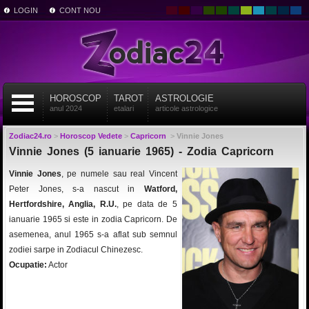
LOGIN
CONT NOU
HOROSCOP
TAROT
ASTROLOGIE
anul 2024
etalari
articole astrologice
Zodiac24.ro
>
Horoscop Vedete
>
Capricorn
>
Vinnie Jones
Vinnie Jones (5 ianuarie 1965) - Zodia Capricorn
Vinnie Jones
, pe numele sau real Vincent
Peter Jones, s-a nascut in
Watford,
Hertfordshire, Anglia, R.U.
, pe data de 5
ianuarie 1965 si este in zodia Capricorn. De
asemenea, anul 1965 s-a aflat sub semnul
zodiei sarpe in Zodiacul Chinezesc.
Ocupatie:
Actor