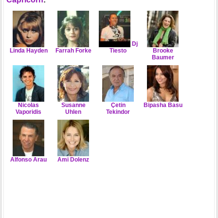
Dj
Linda Hayden
Farrah Forke
Tiesto
Brooke
Baumer
Nicolas
Susanne
Çetin
Bipasha Basu
Vaporidis
Uhlen
Tekindor
Alfonso Arau
Ami Dolenz