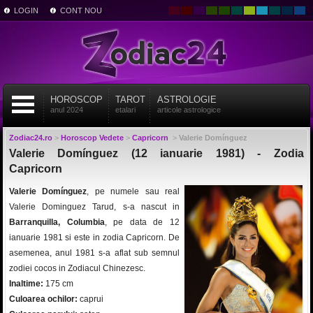
LOGIN
CONT NOU
HOROSCOP
TAROT
ASTROLOGIE
anul 2024
etalari
articole astrologice
Zodiac24.ro
>
Horoscop Vedete
>
Capricorn
>
Valerie Domínguez
Valerie Domínguez (12 ianuarie 1981) - Zodia
Capricorn
Valerie Domínguez
, pe numele sau real
Valerie Dominguez Tarud, s-a nascut in
Barranquilla, Columbia
, pe data de 12
ianuarie 1981 si este in zodia Capricorn. De
asemenea, anul 1981 s-a aflat sub semnul
zodiei cocos in Zodiacul Chinezesc.
Inaltime:
175 cm
Culoarea ochilor:
caprui