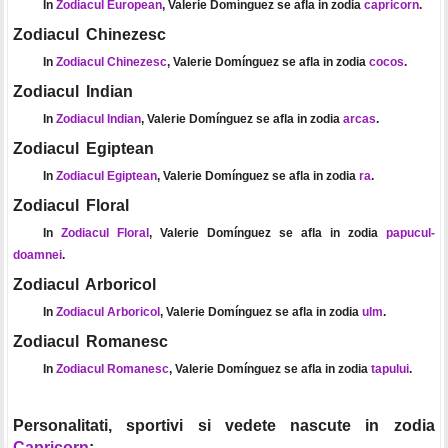
In
Zodiacul European
, Valerie Domínguez se afla in zodia
capricorn
.
Zodiacul Chinezesc
In
Zodiacul Chinezesc
, Valerie Domínguez se afla in zodia
cocos
.
Zodiacul Indian
In
Zodiacul Indian
, Valerie Domínguez se afla in zodia
arcas
.
Zodiacul Egiptean
In
Zodiacul Egiptean
, Valerie Domínguez se afla in zodia
ra
.
Zodiacul Floral
In
Zodiacul Floral
, Valerie Domínguez se afla in zodia
papucul-
doamnei
.
Zodiacul Arboricol
In
Zodiacul Arboricol
, Valerie Domínguez se afla in zodia
ulm
.
Zodiacul Romanesc
In
Zodiacul Romanesc
, Valerie Domínguez se afla in zodia
tapului
.
Personalitati, sportivi si vedete nascute in zodia
Capricorn
: