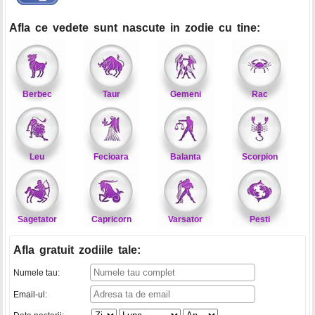
Afla ce vedete sunt nascute in zodie cu tine:
Berbec
Taur
Gemeni
Rac
Leu
Fecioara
Balanta
Scorpion
Sagetator
Capricorn
Varsator
Pesti
Afla gratuit zodiile tale
:
Numele tau:
Email-ul: