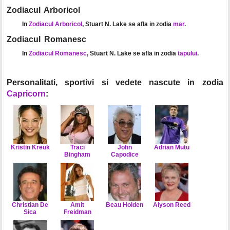
Zodiacul Arboricol
In
Zodiacul Arboricol
, Stuart N. Lake se afla in zodia
mar
.
Zodiacul Romanesc
In
Zodiacul Romanesc
, Stuart N. Lake se afla in zodia
tapului
.
Personalitati, sportivi si vedete nascute in zodia
Capricorn
:
Kristin Kreuk
Traci
John
Adrian Mutu
Bingham
Capodice
Christian De
Amit
Beau Holden
Alyson Reed
Sica
Freidman