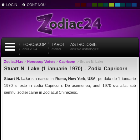
LOGIN
CONT NOU
HOROSCOP
TAROT
ASTROLOGIE
anul 2024
etalari
articole astrologice
Zodiac24.ro
>
Horoscop Vedete
>
Capricorn
>
Stuart N. Lake
Stuart N. Lake (1 ianuarie 1970) - Zodia Capricorn
Stuart N. Lake
s-a nascut in
Rome, New York, USA
, pe data de 1 ianuarie
1970 si este in zodia Capricorn. De asemenea, anul 1970 s-a aflat sub
semnul zodiei caine in Zodiacul Chinezesc.