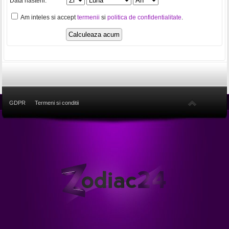
Data nasterii:
Am inteles si accept
termenii
si
politica de confidentialitate
.
GDPR
Termeni si conditii