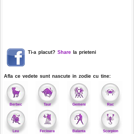
Ti-a placut?
Share
la prieteni
Afla ce vedete sunt nascute in zodie cu tine:
Berbec
Taur
Gemeni
Rac
Leu
Fecioara
Balanta
Scorpion