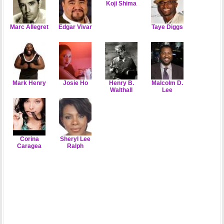
Koji Shima
Marc Allegret
Edgar Vivar
Taye Diggs
Mark Henry
Josie Ho
Henry B.
Malcolm D.
Walthall
Lee
Corina
Sheryl Lee
Caragea
Ralph