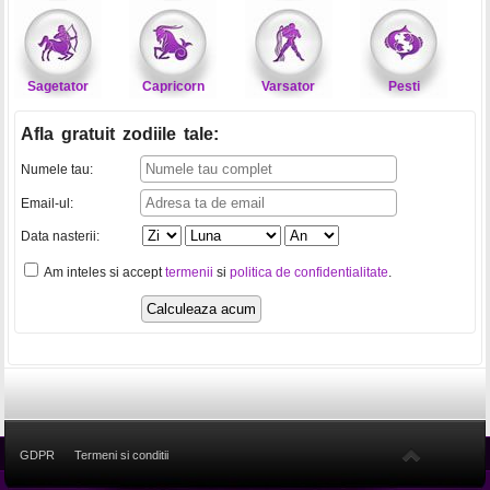
Sagetator
Capricorn
Varsator
Pesti
Afla gratuit zodiile tale
:
Numele tau:
Email-ul:
Data nasterii:
Am inteles si accept
termenii
si
politica de confidentialitate
.
GDPR
Termeni si conditii