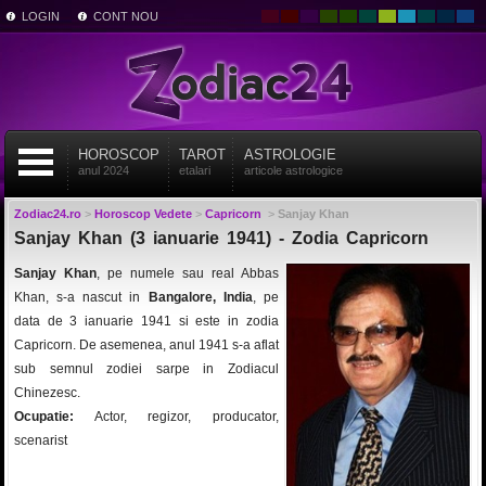
LOGIN
CONT NOU
HOROSCOP
TAROT
ASTROLOGIE
anul 2024
etalari
articole astrologice
Zodiac24.ro
>
Horoscop Vedete
>
Capricorn
>
Sanjay Khan
Sanjay Khan (3 ianuarie 1941) - Zodia Capricorn
Sanjay Khan
, pe numele sau real Abbas
Khan, s-a nascut in
Bangalore, India
, pe
data de 3 ianuarie 1941 si este in zodia
Capricorn. De asemenea, anul 1941 s-a aflat
sub semnul zodiei sarpe in Zodiacul
Chinezesc.
Ocupatie:
Actor, regizor, producator,
scenarist