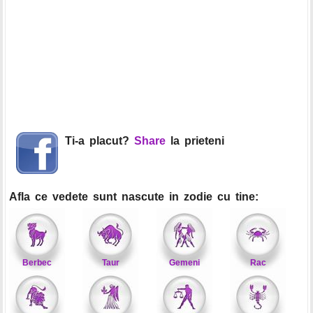
Ti-a placut?
Share
la prieteni
Afla ce vedete sunt nascute in zodie cu tine:
Berbec
Taur
Gemeni
Rac