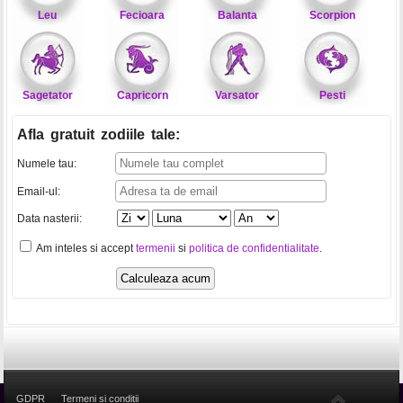
Leu
Fecioara
Balanta
Scorpion
Sagetator
Capricorn
Varsator
Pesti
Afla gratuit zodiile tale
:
Numele tau:
Email-ul:
Data nasterii:
Am inteles si accept
termenii
si
politica de confidentialitate
.
GDPR
Termeni si conditii