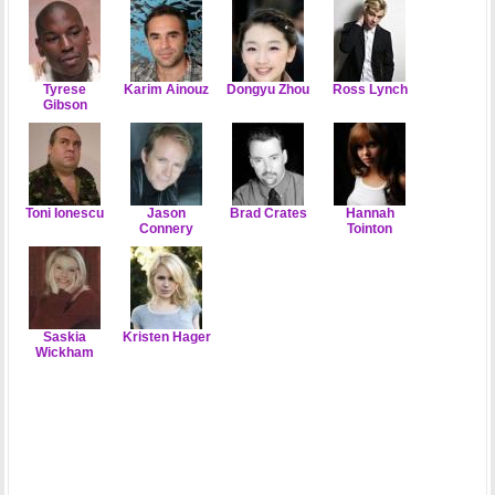
Tyrese
Karim Ainouz
Dongyu Zhou
Ross Lynch
Gibson
Toni Ionescu
Jason
Brad Crates
Hannah
Connery
Tointon
Saskia
Kristen Hager
Wickham