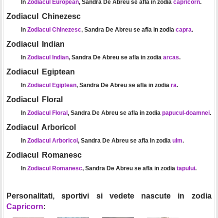
In
Zodiacul European
, Sandra De Abreu se afla in zodia
capricorn
.
Zodiacul Chinezesc
In
Zodiacul Chinezesc
, Sandra De Abreu se afla in zodia
capra
.
Zodiacul Indian
In
Zodiacul Indian
, Sandra De Abreu se afla in zodia
arcas
.
Zodiacul Egiptean
In
Zodiacul Egiptean
, Sandra De Abreu se afla in zodia
ra
.
Zodiacul Floral
In
Zodiacul Floral
, Sandra De Abreu se afla in zodia
papucul-doamnei
.
Zodiacul Arboricol
In
Zodiacul Arboricol
, Sandra De Abreu se afla in zodia
ulm
.
Zodiacul Romanesc
In
Zodiacul Romanesc
, Sandra De Abreu se afla in zodia
tapului
.
Personalitati, sportivi si vedete nascute in zodia
Capricorn
: