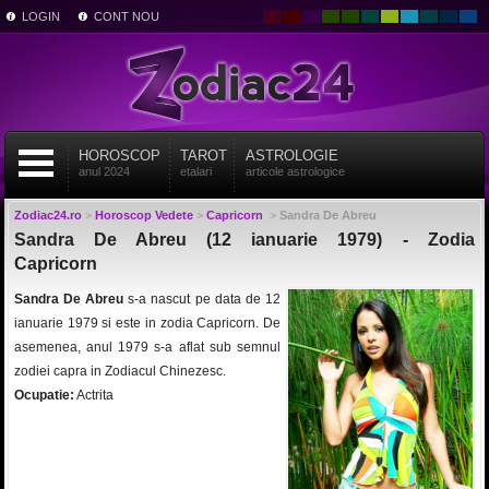
LOGIN
CONT NOU
HOROSCOP
TAROT
ASTROLOGIE
anul 2024
etalari
articole astrologice
Zodiac24.ro
>
Horoscop Vedete
>
Capricorn
>
Sandra De Abreu
Sandra De Abreu (12 ianuarie 1979) - Zodia
Capricorn
Sandra De Abreu
s-a nascut pe data de 12
ianuarie 1979 si este in zodia Capricorn. De
asemenea, anul 1979 s-a aflat sub semnul
zodiei capra in Zodiacul Chinezesc.
Ocupatie:
Actrita