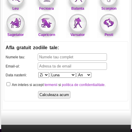
Leu
Fecioara
Balanta
Scorpion
Sagetator
Capricorn
Varsator
Pesti
Afla gratuit zodiile tale
:
Numele tau:
Email-ul:
Data nasterii:
Am inteles si accept
termenii
si
politica de confidentialitate
.