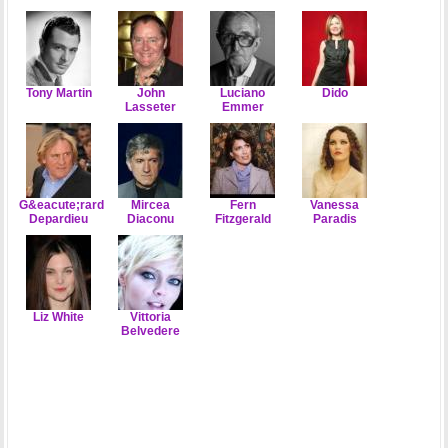
Tony Martin
John
Luciano
Dido
Lasseter
Emmer
G&eacute;rard
Mircea
Fern
Vanessa
Depardieu
Diaconu
Fitzgerald
Paradis
Liz White
Vittoria
Belvedere