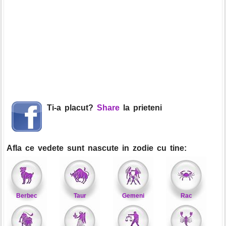
Ti-a placut?
Share
la prieteni
Afla ce vedete sunt nascute in zodie cu tine:
Berbec
Taur
Gemeni
Rac