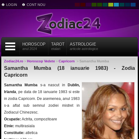
LOGIN
CONT NOU
HOROSCOP
TAROT
ASTROLOGIE
anul 2024
etalari
articole astrologice
Zodiac24.ro
>
Horoscop Vedete
>
Capricorn
>
Samantha Mumba
Samantha Mumba (18 ianuarie 1983) - Zodia
Capricorn
Samantha Mumba
s-a nascut in
Dublin,
Irlanda
, pe data de 18 ianuarie 1983 si este
in zodia Capricorn. De asemenea, anul 1983
s-a aflat sub semnul zodiei mistret in
Zodiacul Chinezesc.
Ocupatie:
Actrita, compozitoare
Etnie:
multirasiala
Constitutie:
atletica