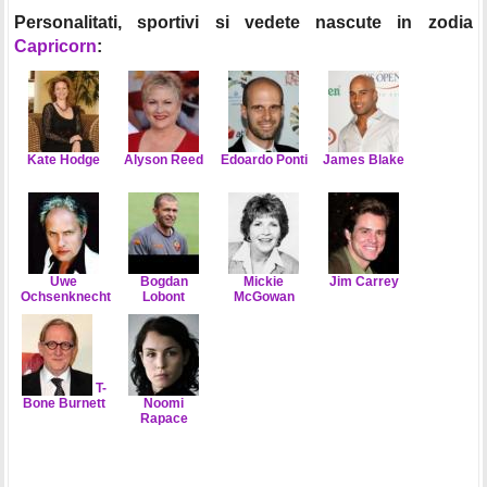
Personalitati, sportivi si vedete nascute in zodia
Capricorn
:
Kate Hodge
Alyson Reed
Edoardo Ponti
James Blake
Uwe
Bogdan
Mickie
Jim Carrey
Ochsenknecht
Lobont
McGowan
T-
Bone Burnett
Noomi
Rapace