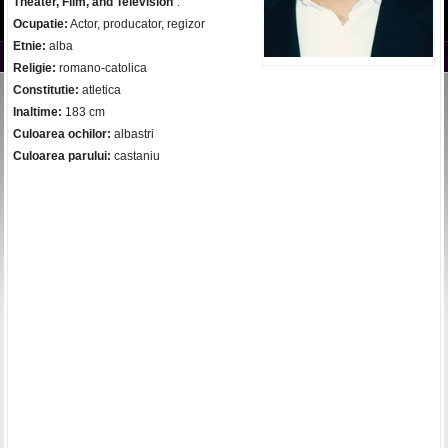
Theater, Film, and Television
".
Ocupatie:
Actor, producator, regizor
Etnie:
alba
Religie:
romano-catolica
Constitutie:
atletica
Inaltime:
183 cm
Culoarea ochilor:
albastri
Culoarea parului:
castaniu