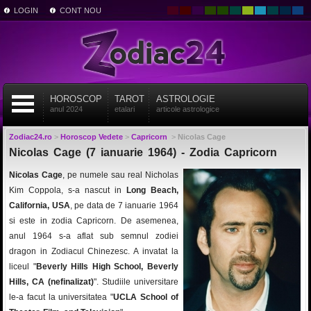
LOGIN
CONT NOU
HOROSCOP
TAROT
ASTROLOGIE
anul 2024
etalari
articole astrologice
Zodiac24.ro
>
Horoscop Vedete
>
Capricorn
>
Nicolas Cage
Nicolas Cage (7 ianuarie 1964) - Zodia Capricorn
Nicolas Cage
, pe numele sau real Nicholas
Kim Coppola, s-a nascut in
Long Beach,
California, USA
, pe data de 7 ianuarie 1964
si este in zodia Capricorn. De asemenea,
anul 1964 s-a aflat sub semnul zodiei
dragon in Zodiacul Chinezesc. A invatat la
liceul "
Beverly Hills High School, Beverly
Hills, CA (nefinalizat)
". Studiile universitare
le-a facut la universitatea "
UCLA School of