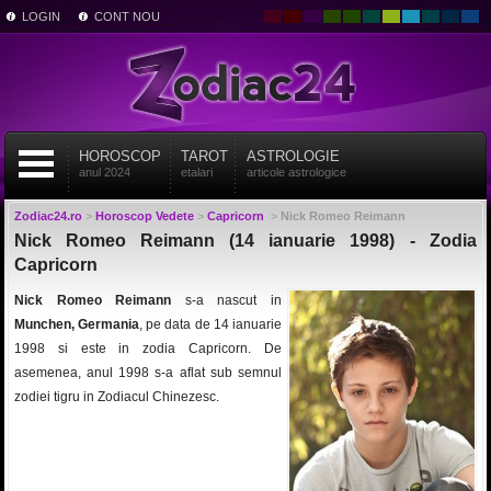
LOGIN
CONT NOU
HOROSCOP
TAROT
ASTROLOGIE
anul 2024
etalari
articole astrologice
Zodiac24.ro
>
Horoscop Vedete
>
Capricorn
>
Nick Romeo Reimann
Nick Romeo Reimann (14 ianuarie 1998) - Zodia
Capricorn
Nick Romeo Reimann
s-a nascut in
Munchen, Germania
, pe data de 14 ianuarie
1998 si este in zodia Capricorn. De
asemenea, anul 1998 s-a aflat sub semnul
zodiei tigru in Zodiacul Chinezesc.