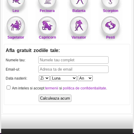
Leu
Fecioara
Balanta
Scorpion
Sagetator
Capricorn
Varsator
Pesti
Afla gratuit zodiile tale
:
Numele tau:
Email-ul:
Data nasterii:
Am inteles si accept
termenii
si
politica de confidentialitate
.