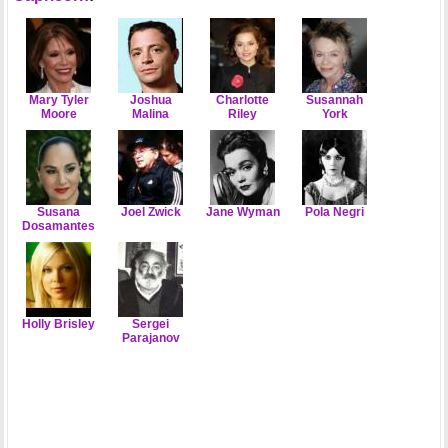
Mary Tyler
Joshua
Charlotte
Susannah
Moore
Malina
Riley
York
Susana
Joel Zwick
Jane Wyman
Pola Negri
Dosamantes
Holly Brisley
Sergei
Parajanov