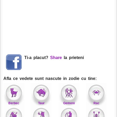
Ti-a placut?
Share
la prieteni
Afla ce vedete sunt nascute in zodie cu tine:
Berbec
Taur
Gemeni
Rac