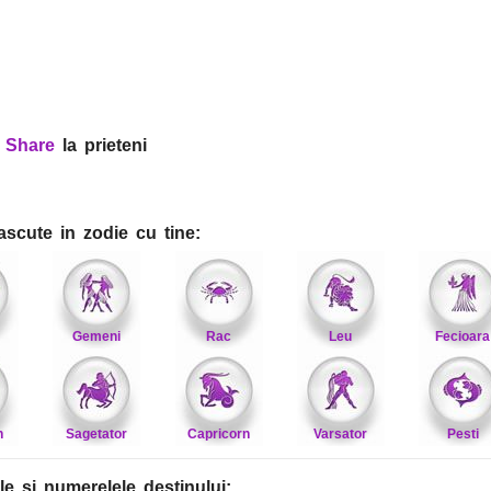
?
Share
la prieteni
ascute in zodie cu tine:
Gemeni
Rac
Leu
Fecioara
n
Sagetator
Capricorn
Varsator
Pesti
le
si numerelele destinului
: