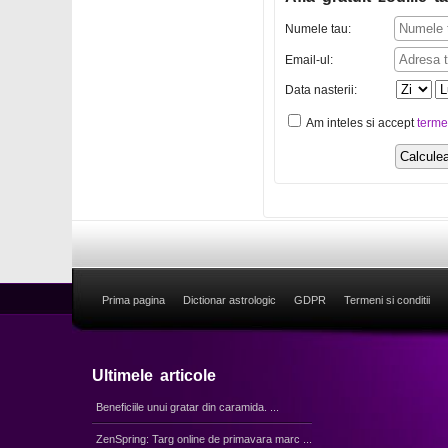
Numele tau:
Email-ul:
Data nasterii:
Am inteles si accept
terme
Prima pagina
Dictionar astrologic
GDPR
Termeni si conditii
Ultimele articole
Beneficiile unui gratar din caramida. ...
ZenSpring: Targ online de primavara marc ...