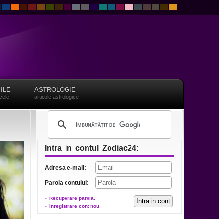
IILE
ASTROLOGIE
acele
articole astrologice
Intra in contul Zodiac24:
Adresa e-mail:
Parola contului:
» Recuperare parola.
» Inregistrare cont nou