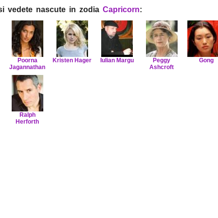
i si vedete nascute in zodia
Capricorn
:
Poorna
Kristen Hager
Iulian Margu
Peggy
Gong
Jagannathan
Ashcroft
Ralph
Herforth