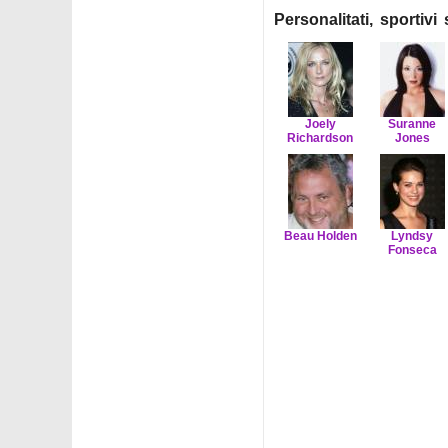
Personalitati, sportiv
Joely
Suranne
Richardson
Jones
Beau Holden
Lyndsy
Fonseca