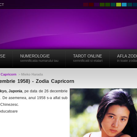
CT
ISE
NUMEROLOGIE
TAROT ONLINE
AFLA ZOD
semnificatia numarului tau
semnificatii si etalari
in toate zodi
>
Capricorn
>
Mieko Harada
embrie 1958) - Zodia Capricorn
kyo, Japonia
, pe data de 26 decembrie
n. De asemenea, anul 1958 s-a aflat sub
l Chinezesc.
roducatoare