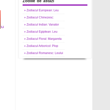
Zodiile de astazi
»
Zodiacul
European: Leu
»
Zodiacul
Chinezesc:
»
Zodiacul
Indian: Vanator
Li
»
Zodiacul
Egiptean: Leu
»
Zodiacul
Floral: Margareta
»
Zodiacul
Arboricol: Plop
»
Zodiacul
Romanesc: Leului