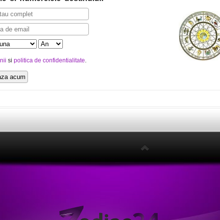
nii
si
politica de confidentialitate
.