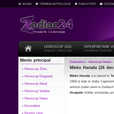
ACASA
TERMENI ASTROLOGIE
PUBLICITATE
CONTA
Portalul Nr. 1 in Astrologie
HOROSCOP 2025
INTERPRETARE V
dragoste, cariera, bani
semnificatia visului tau
Meniu principal
Zodiac24.ro
>
Horoscop Vedete
Mieko Harada (26 dec
» Horoscop Zilnic
Mieko Harada
s-a nascut in
To
» Horoscop Dragoste
1958 si este in zodia Capricor
» Horoscop Natal
semnul zodiei caine in Zodiacu
» Horoscop Vedete
Ocupatie:
Actrita, scenarista, p
» Horoscop Haios
» Ascendent
» Bioritm zilnic