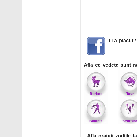
Ti-a placut
Afla ce vedete sunt n
Berbec
Taur
Balanta
Scorpio
Afla gratuit zodiile ta