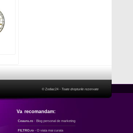
© Zodiac24
- Toate drepturile rezervate
Va recomandam:
Ceauru.ro
- Blog personal de marketing
FILTRO.ro
- O viata mai curata