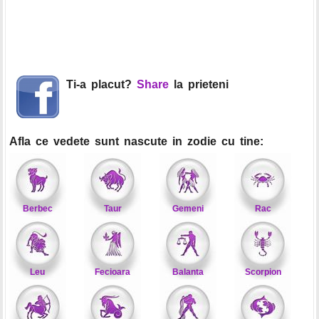
Ti-a placut?
Share
la prieteni
Afla ce vedete sunt nascute in zodie cu tine:
Berbec
Taur
Gemeni
Rac
Leu
Fecioara
Balanta
Scorpion