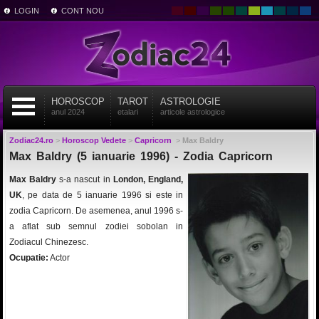
LOGIN
CONT NOU
HOROSCOP
TAROT
ASTROLOGIE
anul 2024
etalari
articole astrologice
Zodiac24.ro
>
Horoscop Vedete
>
Capricorn
>
Max Baldry
Max Baldry (5 ianuarie 1996) - Zodia Capricorn
Max Baldry
s-a nascut in
London, England,
UK
, pe data de 5 ianuarie 1996 si este in
zodia Capricorn. De asemenea, anul 1996 s-
a aflat sub semnul zodiei sobolan in
Zodiacul Chinezesc.
Ocupatie:
Actor