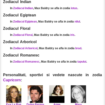
Zodiacul Indian
In
Zodiacul Indian
, Max Baldry se afla in zodia
lotus
.
Zodiacul Egiptean
In
Zodiacul Egiptean
, Max Baldry se afla in zodia
nilul
.
Zodiacul Floral
In
Zodiacul Floral
, Max Baldry se afla in zodia
iris
.
Zodiacul Arboricol
In
Zodiacul Arboricol
, Max Baldry se afla in zodia
brad
.
Zodiacul Romanesc
In
Zodiacul Romanesc
, Max Baldry se afla in zodia
tapului
.
Personalitati, sportivi si vedete nascute in zodia
Capricorn
:
Eva La Rue
Dylan Fergus
Anne
Mary