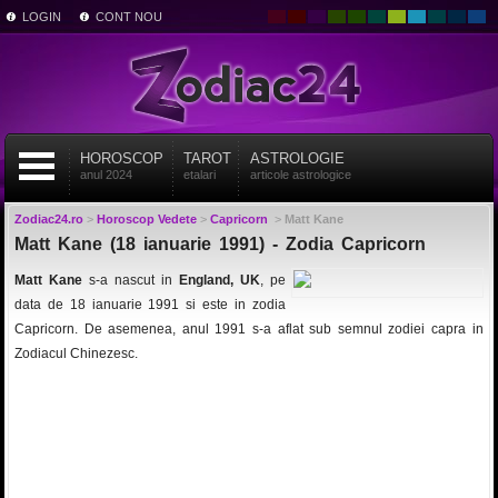
LOGIN
CONT NOU
HOROSCOP
TAROT
ASTROLOGIE
anul 2024
etalari
articole astrologice
Zodiac24.ro
>
Horoscop Vedete
>
Capricorn
>
Matt Kane
Matt Kane (18 ianuarie 1991) - Zodia Capricorn
Matt Kane
s-a nascut in
England, UK
, pe
data de 18 ianuarie 1991 si este in zodia
Capricorn. De asemenea, anul 1991 s-a aflat sub semnul zodiei capra in
Zodiacul Chinezesc.