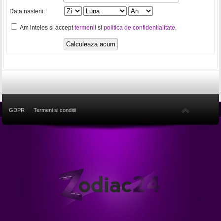
Data nasterii:
Am inteles si accept
termenii
si
politica de confidentialitate
.
GDPR
Termeni si conditii