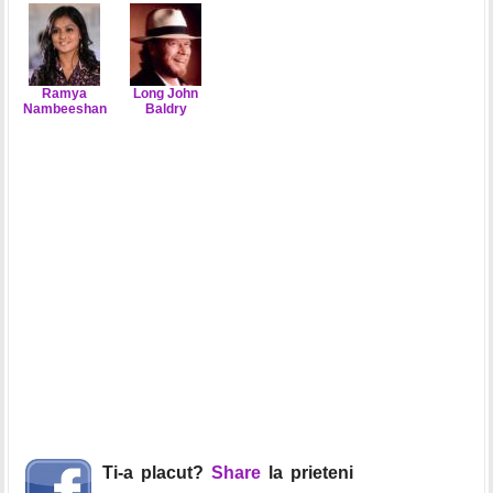
Ramya
Long John
Nambeeshan
Baldry
Ti-a placut?
Share
la prieteni