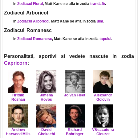
In
Zodiacul Floral
, Matt Kane se afla in zodia
trandafir
.
Zodiacul Arboricol
In
Zodiacul Arboricol
, Matt Kane se afla in zodia
ulm
.
Zodiacul Romanesc
In
Zodiacul Romanesc
, Matt Kane se afla in zodia
tapului
.
Personalitati, sportivi si vedete nascute in zodia
Capricorn
:
Hrithik
Jimena
Jo Van Fleet
Aleksandr
Roshan
Hoyos
Golovin
Andrew
David
Richard
V&eacute;ra
Harwood Mills
Chokachi
Bohringer
Clouzot