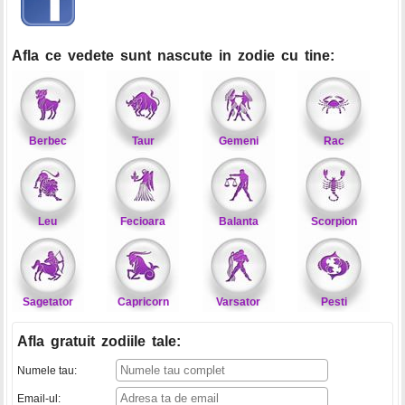
Afla ce vedete sunt nascute in zodie cu tine:
Berbec
Taur
Gemeni
Rac
Leu
Fecioara
Balanta
Scorpion
Sagetator
Capricorn
Varsator
Pesti
Afla gratuit zodiile tale
:
Numele tau:
Email-ul: