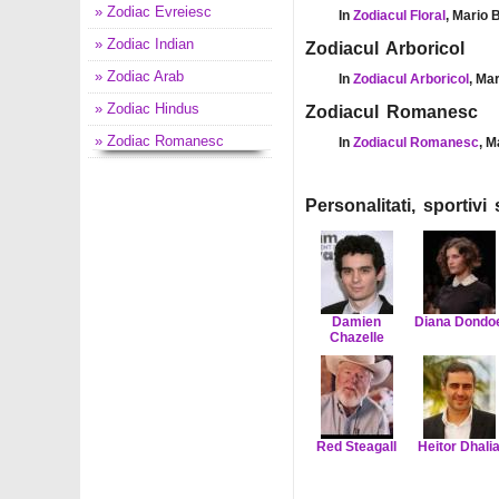
» Zodiac Evreiesc
In
Zodiacul Floral
, Mario 
» Zodiac Indian
Zodiacul Arboricol
» Zodiac Arab
In
Zodiacul Arboricol
, Ma
» Zodiac Hindus
Zodiacul Romanesc
» Zodiac Romanesc
In
Zodiacul Romanesc
, M
Personalitati, sportiv
Damien
Diana Dondo
Chazelle
Red Steagall
Heitor Dhali