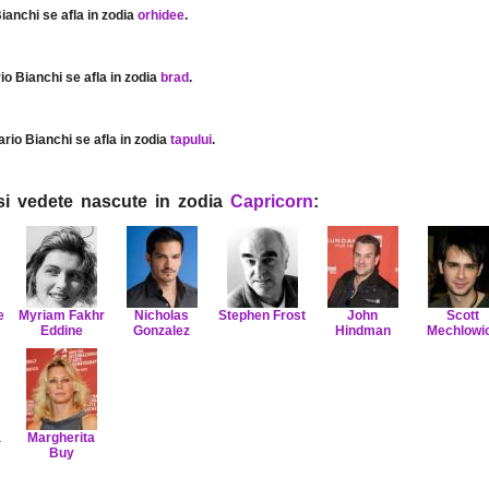
Bianchi se afla in zodia
orhidee
.
rio Bianchi se afla in zodia
brad
.
ario Bianchi se afla in zodia
tapului
.
i si vedete nascute in zodia
Capricorn
:
e
Myriam Fakhr
Nicholas
Stephen Frost
John
Scott
Eddine
Gonzalez
Hindman
Mechlowi
a
Margherita
Buy