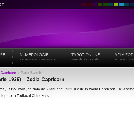
CT
ISE
NUMEROLOGIE
TAROT ONLINE
AFLA ZOD
semnificatia numarului tau
semnificatii si etalari
in toate zodi
>
Capricorn
>
Mario Bianchi
arie 1939) - Zodia Capricorn
a, Lazio, Italia
, pe data de 7 ianuarie 1939 si este in zodia Capricorn. De asem
i iepure in Zodiacul Chinezesc.