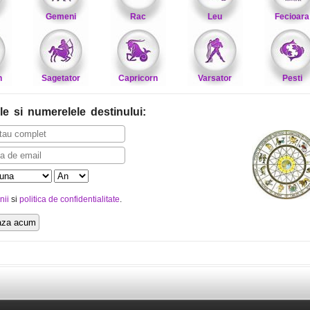
Gemeni
Rac
Leu
Fecioara
n
Sagetator
Capricorn
Varsator
Pesti
le
si numerelele destinului
:
nii
si
politica de confidentialitate
.