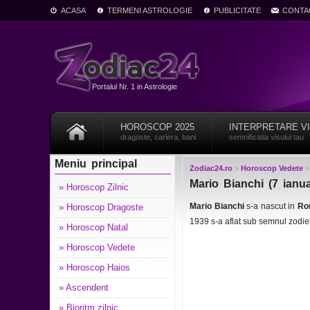
ACASA
TERMENI ASTROLOGIE
PUBLICITATE
CONTA
Portalul Nr. 1 in Astrologie
HOROSCOP 2025
INTERPRETARE V
dragoste, cariera, bani
semnificatia visului tau
Meniu principal
Zodiac24.ro
>
Horoscop Vedete
Mario Bianchi (7 ianu
» Horoscop Zilnic
Mario Bianchi
s-a nascut in
Rom
» Horoscop Dragoste
1939 s-a aflat sub semnul zodie
» Horoscop Natal
» Horoscop Vedete
» Horoscop Haios
» Ascendent
» Bioritm zilnic