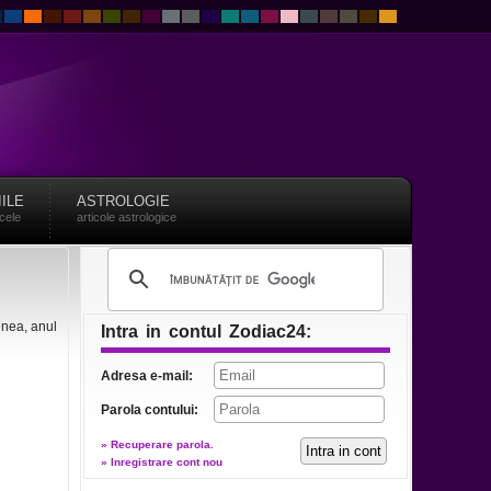
IILE
ASTROLOGIE
acele
articole astrologice
enea, anul
Intra in contul Zodiac24:
Adresa e-mail:
Parola contului:
» Recuperare parola.
» Inregistrare cont nou