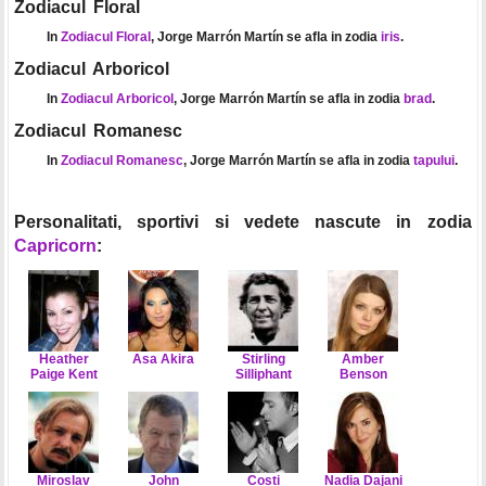
Zodiacul Floral
In
Zodiacul Floral
, Jorge Marrón Martín se afla in zodia
iris
.
Zodiacul Arboricol
In
Zodiacul Arboricol
, Jorge Marrón Martín se afla in zodia
brad
.
Zodiacul Romanesc
In
Zodiacul Romanesc
, Jorge Marrón Martín se afla in zodia
tapului
.
Personalitati, sportivi si vedete nascute in zodia
Capricorn
:
Heather
Asa Akira
Stirling
Amber
Paige Kent
Silliphant
Benson
Miroslav
John
Costi
Nadia Dajani