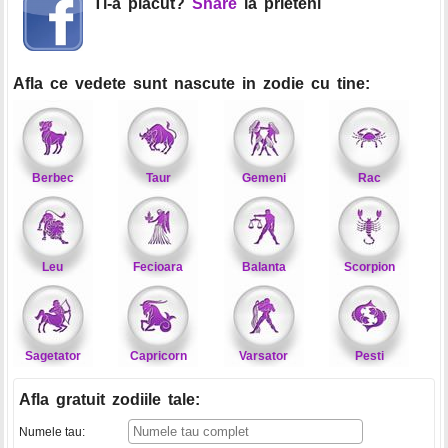
Ti-a placut?
Share
la prieteni
Afla ce vedete sunt nascute in zodie cu tine:
Berbec
Taur
Gemeni
Rac
Leu
Fecioara
Balanta
Scorpion
Sagetator
Capricorn
Varsator
Pesti
Afla gratuit zodiile tale
:
Numele tau: