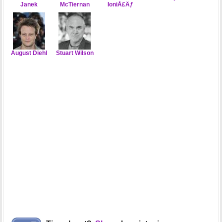
Janek
McTiernan
IoniÅ£Äƒ
August Diehl
Stuart Wilson