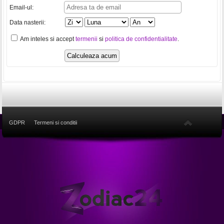
Email-ul:
Data nasterii:
Am inteles si accept
termenii
si
politica de confidentialitate
.
GDPR
Termeni si conditii