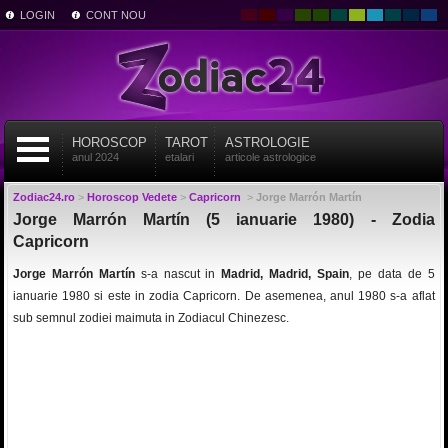
LOGIN
CONT NOU
HOROSCOP
TAROT
ASTROLOGIE
anul 2024
etalari
articole astrologice
Zodiac24.ro
>
Horoscop Vedete
>
Capricorn
>
Jorge Marrón Martín
Jorge Marrón Martín (5 ianuarie 1980) - Zodia
Capricorn
Jorge Marrón Martín
s-a nascut in
Madrid, Madrid, Spain
, pe data de 5
ianuarie 1980 si este in zodia Capricorn. De asemenea, anul 1980 s-a aflat
sub semnul zodiei maimuta in Zodiacul Chinezesc.