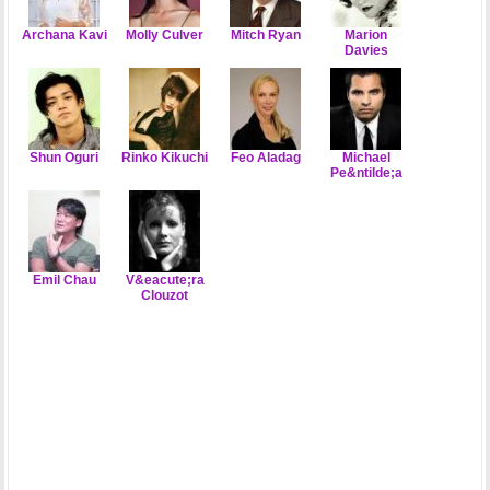
Archana Kavi
Molly Culver
Mitch Ryan
Marion
Davies
Shun Oguri
Rinko Kikuchi
Feo Aladag
Michael
Pe&ntilde;a
Emil Chau
V&eacute;ra
Clouzot