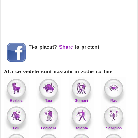
Ti-a placut?
Share
la prieteni
Afla ce vedete sunt nascute in zodie cu tine:
Berbec
Taur
Gemeni
Rac
Leu
Fecioara
Balanta
Scorpion