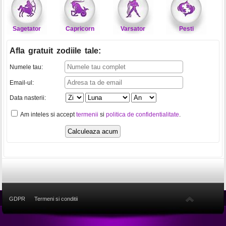
Sagetator
Capricorn
Varsator
Pesti
Afla gratuit zodiile tale
:
Numele tau:
Email-ul:
Data nasterii:
Am inteles si accept
termenii
si
politica de confidentialitate
.
GDPR
Termeni si conditii