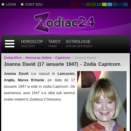
LOGIN
CONT NOU
HOROSCOP
TAROT
ASTROLOGIE
anul 2024
etalari
articole astrologice
Zodiac24.ro
>
Horoscop Vedete
>
Capricorn
>
Joanna David
Joanna David (17 ianuarie 1947) - Zodia Capricorn
Joanna David
s-a nascut in
Lancaster,
Anglia, Marea Britanie
, pe data de 17
ianuarie 1947 si este in zodia Capricorn. De
asemenea, anul 1947 s-a aflat sub semnul
zodiei mistret in Zodiacul Chinezesc.