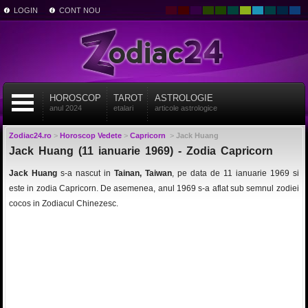
LOGIN
CONT NOU
HOROSCOP
TAROT
ASTROLOGIE
anul 2024
etalari
articole astrologice
Zodiac24.ro
>
Horoscop Vedete
>
Capricorn
>
Jack Huang
Jack Huang (11 ianuarie 1969) - Zodia Capricorn
Jack Huang
s-a nascut in
Tainan, Taiwan
, pe data de 11 ianuarie 1969 si
este in zodia Capricorn. De asemenea, anul 1969 s-a aflat sub semnul zodiei
cocos in Zodiacul Chinezesc.