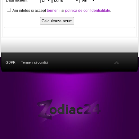
Data nasterii:
Am inteles si accept
termenii
si
politica de confidentialitate
.
GDPR
Termeni si conditii