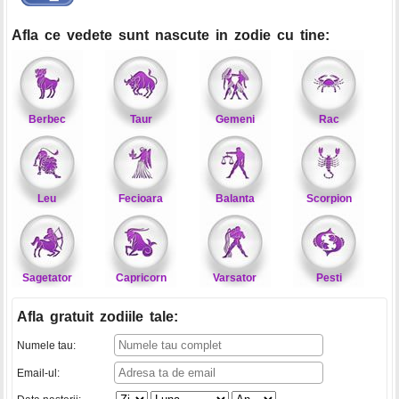
Afla ce vedete sunt nascute in zodie cu tine:
Berbec
Taur
Gemeni
Rac
Leu
Fecioara
Balanta
Scorpion
Sagetator
Capricorn
Varsator
Pesti
Afla gratuit zodiile tale
:
Numele tau:
Email-ul: