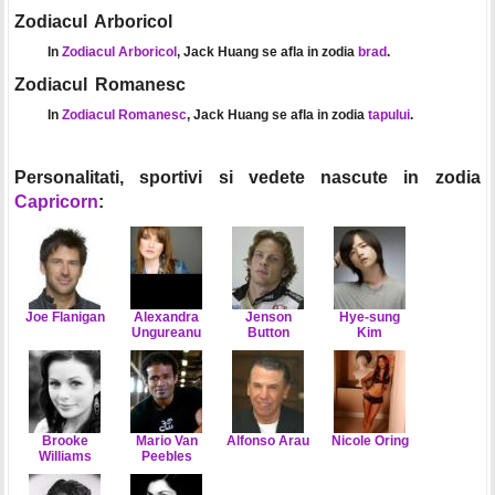
Zodiacul Arboricol
In
Zodiacul Arboricol
, Jack Huang se afla in zodia
brad
.
Zodiacul Romanesc
In
Zodiacul Romanesc
, Jack Huang se afla in zodia
tapului
.
Personalitati, sportivi si vedete nascute in zodia
Capricorn
:
Joe Flanigan
Alexandra
Jenson
Hye-sung
Ungureanu
Button
Kim
Brooke
Mario Van
Alfonso Arau
Nicole Oring
Williams
Peebles