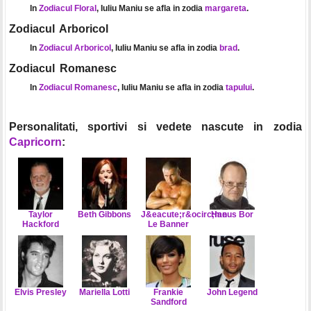
In
Zodiacul Floral
, Iuliu Maniu se afla in zodia
margareta
.
Zodiacul Arboricol
In
Zodiacul Arboricol
, Iuliu Maniu se afla in zodia
brad
.
Zodiacul Romanesc
In
Zodiacul Romanesc
, Iuliu Maniu se afla in zodia
tapului
.
Personalitati, sportivi si vedete nascute in zodia
Capricorn
:
Taylor
Beth Gibbons
J&eacute;r&ocirc;me
Hanus Bor
Hackford
Le Banner
Elvis Presley
Mariella Lotti
Frankie
John Legend
Sandford