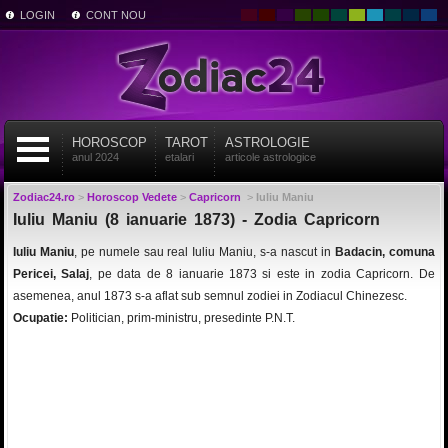
LOGIN
CONT NOU
HOROSCOP
TAROT
ASTROLOGIE
anul 2024
etalari
articole astrologice
Zodiac24.ro
>
Horoscop Vedete
>
Capricorn
>
Iuliu Maniu
Iuliu Maniu (8 ianuarie 1873) - Zodia Capricorn
Iuliu Maniu
, pe numele sau real Iuliu Maniu, s-a nascut in
Badacin, comuna
Pericei, Salaj
, pe data de 8 ianuarie 1873 si este in zodia Capricorn. De
asemenea, anul 1873 s-a aflat sub semnul zodiei in Zodiacul Chinezesc.
Ocupatie:
Politician, prim-ministru, presedinte P.N.T.