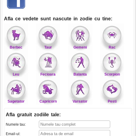
Afla ce vedete sunt nascute in zodie cu tine:
Berbec
Taur
Gemeni
Rac
Leu
Fecioara
Balanta
Scorpion
Sagetator
Capricorn
Varsator
Pesti
Afla gratuit zodiile tale
:
Numele tau:
Email-ul: