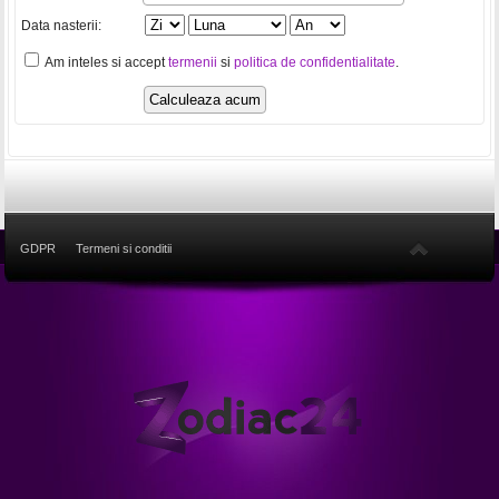
Data nasterii:
Am inteles si accept
termenii
si
politica de confidentialitate
.
GDPR
Termeni si conditii