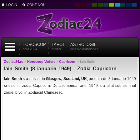
LOGIN
CONT NOU
HOROSCOP
TAROT
ASTROLOGIE
anul 2024
etalari
articole astrologice
Zodiac24.ro
>
Horoscop Vedete
>
Capricorn
>
Iain Smith
Iain Smith (8 ianuarie 1949) - Zodia Capricorn
Iain Smith
s-a nascut in
Glasgow, Scotland, UK
, pe data de 8 ianuarie 1949
si este in zodia Capricorn. De asemenea, anul 1949 s-a aflat sub semnul
zodiei bivol in Zodiacul Chinezesc.