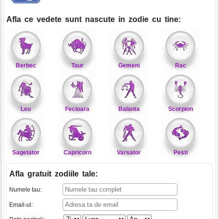
Afla ce vedete sunt nascute in zodie cu tine:
Berbec
Taur
Gemeni
Rac
Leu
Fecioara
Balanta
Scorpion
Sagetator
Capricorn
Varsator
Pesti
Afla gratuit zodiile tale
:
Numele tau:
Email-ul: