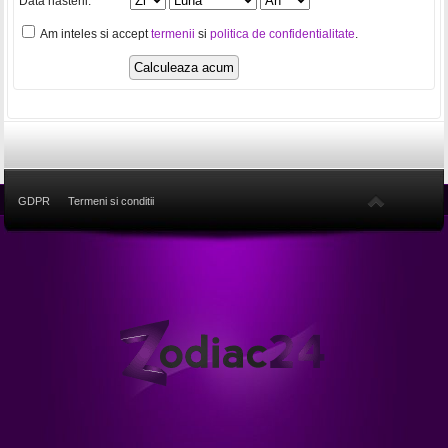
Data nasterii:
Am inteles si accept
termenii
si
politica de confidentialitate
.
GDPR
Termeni si conditii