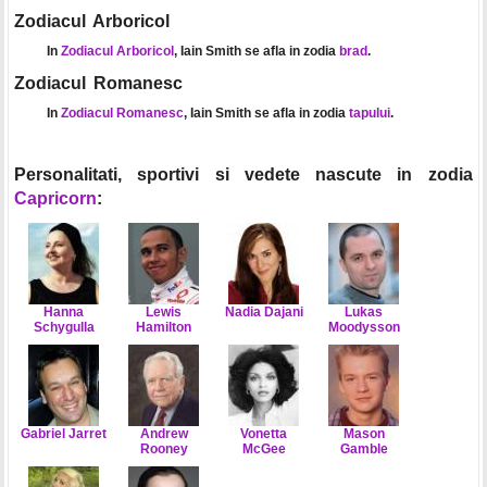
Zodiacul Arboricol
In
Zodiacul Arboricol
, Iain Smith se afla in zodia
brad
.
Zodiacul Romanesc
In
Zodiacul Romanesc
, Iain Smith se afla in zodia
tapului
.
Personalitati, sportivi si vedete nascute in zodia
Capricorn
:
Hanna
Lewis
Nadia Dajani
Lukas
Schygulla
Hamilton
Moodysson
Gabriel Jarret
Andrew
Vonetta
Mason
Rooney
McGee
Gamble