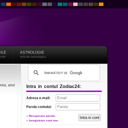
IILE
ASTROLOGIE
acele
articole astrologice
enea, anul
Intra in contul Zodiac24:
Adresa e-mail:
Parola contului:
» Recuperare parola.
» Inregistrare cont nou