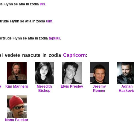
de Flynn se afla in zodia
iris
.
rtrude Flynn se afla in zodia
ulm
.
ertrude Flynn se afla in zodia
tapului
.
i si vedete nascute in zodia
Capricorn
:
a
Kim Manners
Meredith
Elvis Presley
Jeremy
Adnan
Bishop
Renner
Haskovi
Nana Patekar