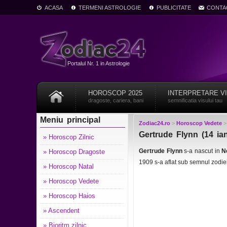
ACASA
TERMENI ASTROLOGIE
PUBLICITATE
CONTA
Portalul Nr. 1 in Astrologie
HOROSCOP 2025
INTERPRETARE V
dragoste, cariera, bani
semnificatia visului tau
Meniu principal
Zodiac24.ro
>
Horoscop Vedete
Gertrude Flynn (14 ia
» Horoscop Zilnic
Gertrude Flynn
s-a nascut in
N
» Horoscop Dragoste
1909 s-a aflat sub semnul zodie
» Horoscop Natal
» Horoscop Vedete
» Horoscop Haios
» Ascendent
» Bioritm zilnic