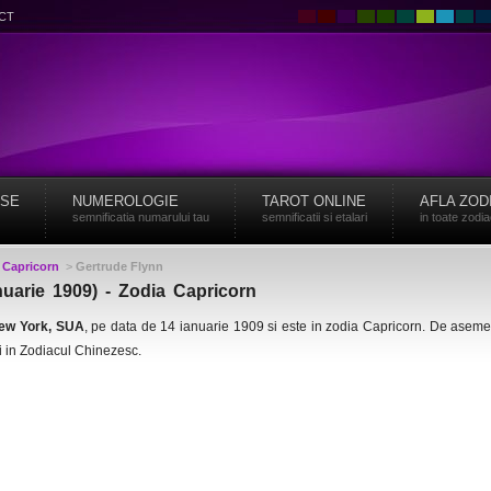
CT
ISE
NUMEROLOGIE
TAROT ONLINE
AFLA ZOD
semnificatia numarului tau
semnificatii si etalari
in toate zodi
>
Capricorn
>
Gertrude Flynn
nuarie 1909) - Zodia Capricorn
ew York, SUA
, pe data de 14 ianuarie 1909 si este in zodia Capricorn. De asem
i in Zodiacul Chinezesc.