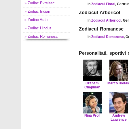
» Zodiac Evreiesc
In
Zodiacul Floral
, Gertru
» Zodiac Indian
Zodiacul Arboricol
» Zodiac Arab
In
Zodiacul Arboricol
, Ge
» Zodiac Hindus
Zodiacul Romanesc
» Zodiac Romanesc
In
Zodiacul Romanesc
, G
Personalitati, sportiv
Graham
Marco Hietal
Chapman
Nina Proll
Andrew
Lawrence