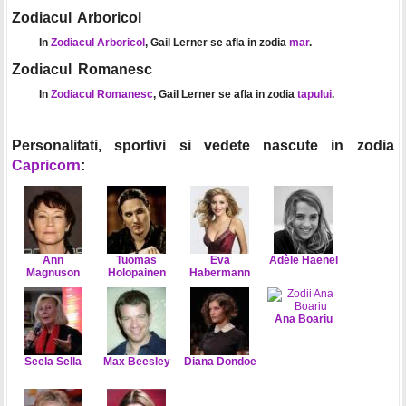
Zodiacul Arboricol
In
Zodiacul Arboricol
, Gail Lerner se afla in zodia
mar
.
Zodiacul Romanesc
In
Zodiacul Romanesc
, Gail Lerner se afla in zodia
tapului
.
Personalitati, sportivi si vedete nascute in zodia
Capricorn
:
Ann
Tuomas
Eva
Adèle Haenel
Magnuson
Holopainen
Habermann
Ana Boariu
Seela Sella
Max Beesley
Diana Dondoe