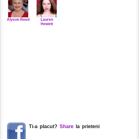
Alyson Reed
Lauren
Hewett
Ti-a placut?
Share
la prieteni