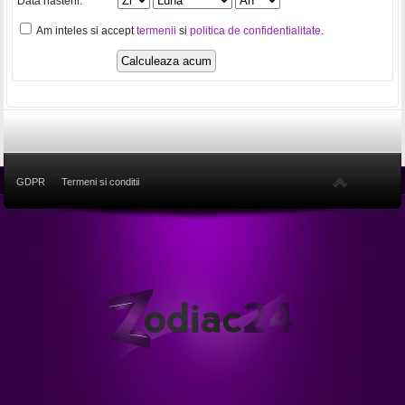
Data nasterii:
Am inteles si accept
termenii
si
politica de confidentialitate
.
GDPR
Termeni si conditii