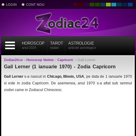
LOGIN
CONT NOU
HOROSCOP
TAROT
ASTROLOGIE
anul 2024
etalari
articole astrologice
Zodiac24.ro
>
Horoscop Vedete
>
Capricorn
>
Gail Lerner
Gail Lerner (1 ianuarie 1970) - Zodia Capricorn
Gail Lerner
s-a nascut in
Chicago, Illinois, USA
, pe data de 1 ianuarie 1970
si este in zodia Capricorn. De asemenea, anul 1970 s-a aflat sub semnul
zodiei caine in Zodiacul Chinezesc.