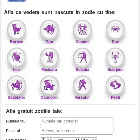
Afla ce vedete sunt nascute in zodie cu tine:
Berbec
Taur
Gemeni
Rac
Leu
Fecioara
Balanta
Scorpion
Sagetator
Capricorn
Varsator
Pesti
Afla gratuit zodiile tale
:
Numele tau:
Email-ul: