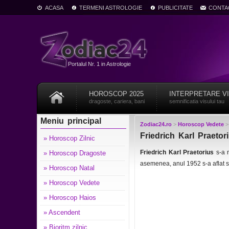
ACASA
TERMENI ASTROLOGIE
PUBLICITATE
CONTA
Portalul Nr. 1 in Astrologie
HOROSCOP 2025
INTERPRETARE V
dragoste, cariera, bani
semnificatia visului tau
Meniu principal
Zodiac24.ro
>
Horoscop Vedete
Friedrich Karl Praetor
» Horoscop Zilnic
Friedrich Karl Praetorius
s-a 
» Horoscop Dragoste
asemenea, anul 1952 s-a aflat 
» Horoscop Natal
» Horoscop Vedete
» Horoscop Haios
» Ascendent
» Bioritm zilnic