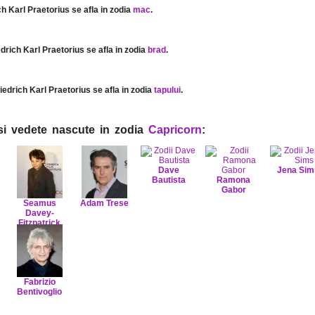
ich Karl Praetorius se afla in zodia
mac
.
edrich Karl Praetorius se afla in zodia
brad
.
riedrich Karl Praetorius se afla in zodia
tapului
.
i si vedete nascute in zodia
Capricorn
:
Dave
Jena Sim
Bautista
Ramona
Gabor
Seamus
Adam Trese
Davey-
Fitzpatrick
Fabrizio
Bentivoglio