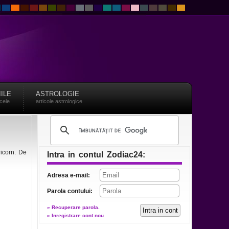
IILE
ASTROLOGIE
acele
articole astrologice
ricorn. De
Intra in contul Zodiac24:
Adresa e-mail:
Parola contului:
» Recuperare parola.
» Inregistrare cont nou