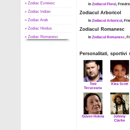
» Zodiac Evreiesc
In
Zodiacul Floral
, Friedr
» Zodiac Indian
Zodiacul Arboricol
» Zodiac Arab
In
Zodiacul Arboricol
, Fri
» Zodiac Hindus
Zodiacul Romanesc
» Zodiac Romanesc
In
Zodiacul Romanesc
, F
Personalitati, sportiv
Toni
Klea Scott
Tecuceanu
Güven Hokna
Johnny
Clarke