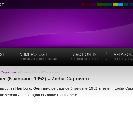
CT
ISE
NUMEROLOGIE
TAROT ONLINE
AFLA ZOD
semnificatia numarului tau
semnificatii si etalari
in toate zodi
>
Capricorn
>
Friedrich Karl Praetorius
ius (6 ianuarie 1952) - Zodia Capricorn
nascut in
Hamburg, Germany
, pe data de 6 ianuarie 1952 si este in zodia Cap
sub semnul zodiei dragon in Zodiacul Chinezesc.