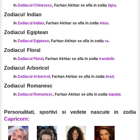
In
Zodiacul Chinezesc
, Farhan Akhtar se afla in zodia
tigru
.
Zodiacul Indian
In
Zodiacul Indian
, Farhan Akhtar se afla in zodia
lotus
.
Zodiacul Egiptean
In
Zodiacul Egiptean
, Farhan Akhtar se afla in zodia
ra
.
Zodiacul Floral
In
Zodiacul Floral
, Farhan Akhtar se afla in zodia
trandafir
.
Zodiacul Arboricol
In
Zodiacul Arboricol
, Farhan Akhtar se afla in zodia
brad
.
Zodiacul Romanesc
In
Zodiacul Romanesc
, Farhan Akhtar se afla in zodia
tapului
.
Personalitati, sportivi si vedete nascute in zodia
Capricorn
: