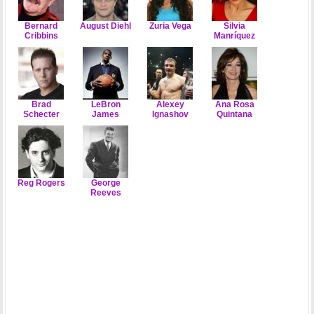
Bernard
August Diehl
Zuria Vega
Silvia
Cribbins
Manríquez
Brad
LeBron
Alexey
Ana Rosa
Schecter
James
Ignashov
Quintana
Reg Rogers
George
Reeves