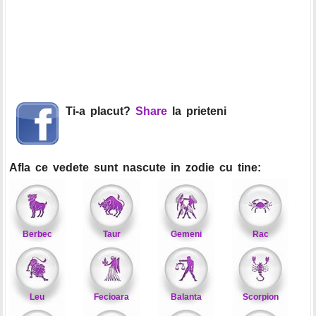
Ti-a placut?
Share
la prieteni
Afla ce vedete sunt nascute in zodie cu tine:
Berbec
Taur
Gemeni
Rac
Leu
Fecioara
Balanta
Scorpion