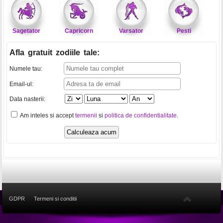
Sagetator
Capricorn
Varsator
Pesti
Afla gratuit zodiile tale
:
Numele tau:
Email-ul:
Data nasterii:
Am inteles si accept
termenii
si
politica de confidentialitate
.
GDPR
Termeni si conditii