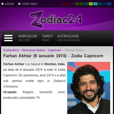
LOGIN
CONT NOU
HOROSCOP
TAROT
ASTROLOGIE
anul 2024
etalari
articole astrologice
Zodiac24.ro
>
Horoscop Vedete
>
Capricorn
>
Farhan Akhtar
Farhan Akhtar (9 ianuarie 1974) - Zodia Capricorn
Farhan Akhtar
s-a nascut in
Mumbai, India
,
pe data de 9 ianuarie 1974 si este in zodia
Capricorn. De asemenea, anul 1974 s-a aflat
sub semnul zodiei tigru in Zodiacul
Chinezesc.
Ocupatie:
Regizor, scenarist, actor,
producator, prezentator TV