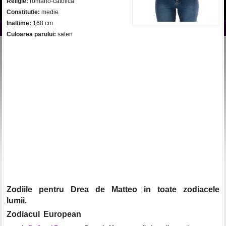
Religie:
romano-catolica
Constitutie:
medie
Inaltime:
168 cm
Culoarea parului:
saten
Zodiile pentru Drea de Matteo in toate zodiacele
lumii.
Zodiacul European