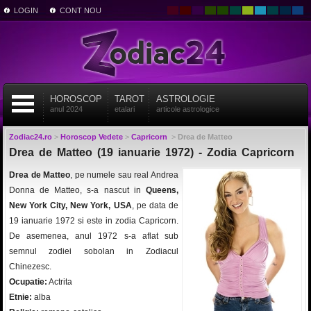
LOGIN
CONT NOU
HOROSCOP
TAROT
ASTROLOGIE
anul 2024
etalari
articole astrologice
Zodiac24.ro
>
Horoscop Vedete
>
Capricorn
>
Drea de Matteo
Drea de Matteo (19 ianuarie 1972) - Zodia Capricorn
Drea de Matteo
, pe numele sau real Andrea
Donna de Matteo, s-a nascut in
Queens,
New York City, New York, USA
, pe data de
19 ianuarie 1972 si este in zodia Capricorn.
De asemenea, anul 1972 s-a aflat sub
semnul zodiei sobolan in Zodiacul
Chinezesc.
Ocupatie:
Actrita
Etnie:
alba