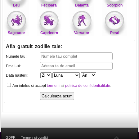
Leu
Fecioara
Balanta
Scorpion
Sagetator
Capricorn
Varsator
Pesti
Afla gratuit zodiile tale
:
Numele tau:
Email-ul:
Data nasterii:
Am inteles si accept
termenii
si
politica de confidentialitate
.
GDPR
Termeni si conditii