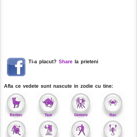
Ti-a placut?
Share
la prieteni
Afla ce vedete sunt nascute in zodie cu tine:
Berbec
Taur
Gemeni
Rac