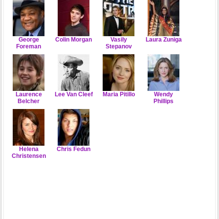
George
Colin Morgan
Vasily
Laura Zuniga
Foreman
Stepanov
Laurence
Lee Van Cleef
Maria Pitillo
Wendy
Belcher
Phillips
Helena
Chris Fedun
Christensen