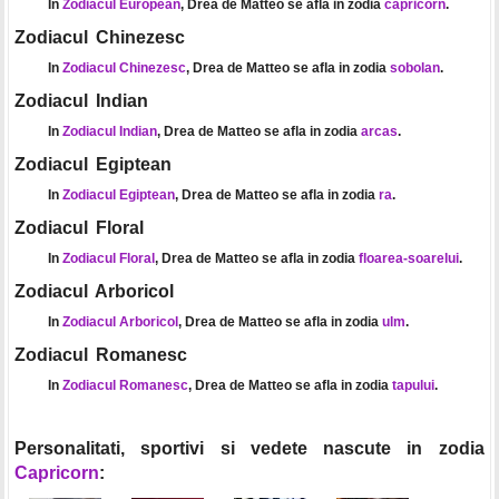
In
Zodiacul European
, Drea de Matteo se afla in zodia
capricorn
.
Zodiacul Chinezesc
In
Zodiacul Chinezesc
, Drea de Matteo se afla in zodia
sobolan
.
Zodiacul Indian
In
Zodiacul Indian
, Drea de Matteo se afla in zodia
arcas
.
Zodiacul Egiptean
In
Zodiacul Egiptean
, Drea de Matteo se afla in zodia
ra
.
Zodiacul Floral
In
Zodiacul Floral
, Drea de Matteo se afla in zodia
floarea-soarelui
.
Zodiacul Arboricol
In
Zodiacul Arboricol
, Drea de Matteo se afla in zodia
ulm
.
Zodiacul Romanesc
In
Zodiacul Romanesc
, Drea de Matteo se afla in zodia
tapului
.
Personalitati, sportivi si vedete nascute in zodia
Capricorn
: