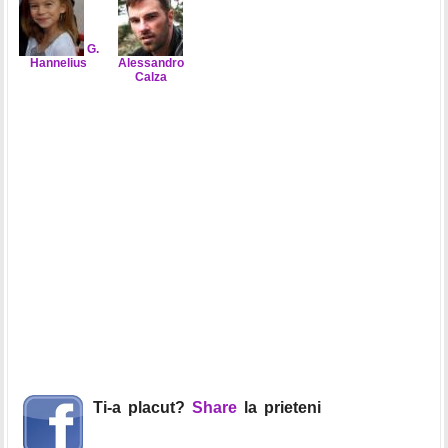
G.
Hannelius
Alessandro
Calza
Ti-a placut?
Share
la prieteni