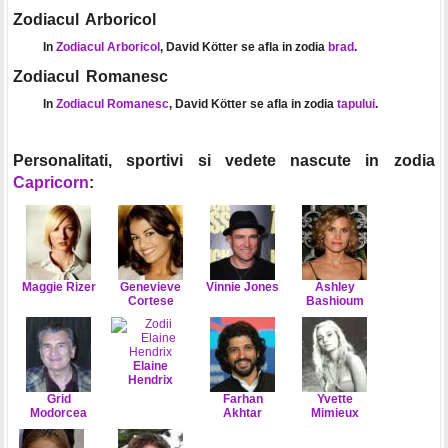
Zodiacul Arboricol
In
Zodiacul Arboricol
, David Kötter se afla in zodia
brad
.
Zodiacul Romanesc
In
Zodiacul Romanesc
, David Kötter se afla in zodia
tapului
.
Personalitati, sportivi si vedete nascute in zodia
Capricorn
:
Maggie Rizer
Genevieve
Vinnie Jones
Ashley
Cortese
Bashioum
Elaine
Hendrix
Grid
Farhan
Yvette
Modorcea
Akhtar
Mimieux