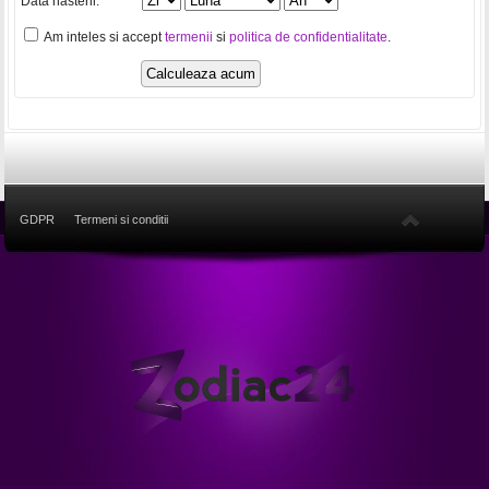
Data nasterii:
Am inteles si accept
termenii
si
politica de confidentialitate
.
GDPR
Termeni si conditii