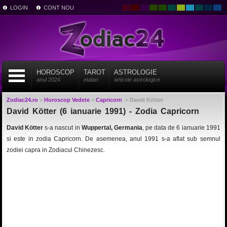
LOGIN
CONT NOU
HOROSCOP
TAROT
ASTROLOGIE
anul 2024
etalari
articole astrologice
Zodiac24.ro
>
Horoscop Vedete
>
Capricorn
>
David Kötter
David Kötter (6 ianuarie 1991) - Zodia Capricorn
David Kötter
s-a nascut in
Wuppertal, Germania
, pe data de 6 ianuarie 1991
si este in zodia Capricorn. De asemenea, anul 1991 s-a aflat sub semnul
zodiei capra in Zodiacul Chinezesc.