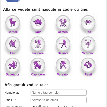
Afla ce vedete sunt nascute in zodie cu tine:
Berbec
Taur
Gemeni
Rac
Leu
Fecioara
Balanta
Scorpion
Sagetator
Capricorn
Varsator
Pesti
Afla gratuit zodiile tale
:
Numele tau:
Email-ul: