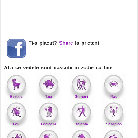
Ti-a placut?
Share
la prieteni
Afla ce vedete sunt nascute in zodie cu tine:
Berbec
Taur
Gemeni
Rac
Leu
Fecioara
Balanta
Scorpion