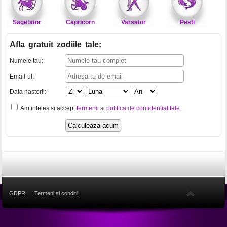
Sagetator
Capricorn
Varsator
Pesti
Afla gratuit zodiile tale
:
Numele tau:
Email-ul:
Data nasterii:
Am inteles si accept
termenii
si
politica de confidentialitate
.
GDPR
Termeni si conditii