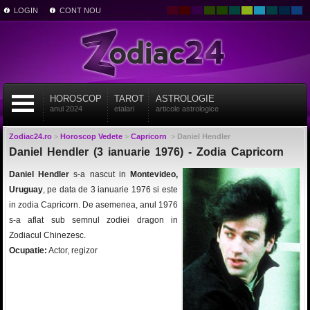
LOGIN
CONT NOU
HOROSCOP
TAROT
ASTROLOGIE
anul 2024
etalari
articole astrologice
Zodiac24.ro
>
Horoscop Vedete
>
Capricorn
>
Daniel Hendler
Daniel Hendler (3 ianuarie 1976) - Zodia Capricorn
Daniel Hendler
s-a nascut in
Montevideo,
Uruguay
, pe data de 3 ianuarie 1976 si este
in zodia Capricorn. De asemenea, anul 1976
s-a aflat sub semnul zodiei dragon in
Zodiacul Chinezesc.
Ocupatie:
Actor, regizor