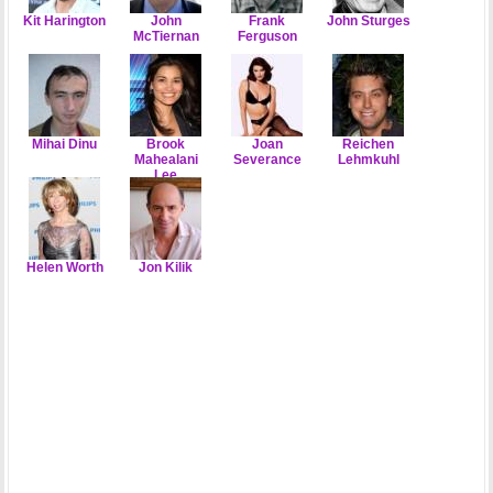
Kit Harington
John
Frank
John Sturges
McTiernan
Ferguson
Mihai Dinu
Brook
Joan
Reichen
Mahealani
Severance
Lehmkuhl
Lee
Helen Worth
Jon Kilik