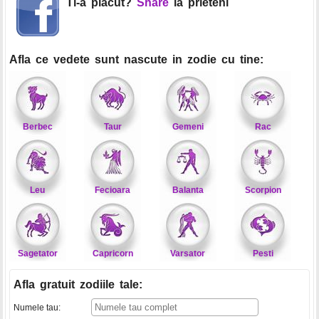
Ti-a placut?
Share
la prieteni
Afla ce vedete sunt nascute in zodie cu tine:
Berbec
Taur
Gemeni
Rac
Leu
Fecioara
Balanta
Scorpion
Sagetator
Capricorn
Varsator
Pesti
Afla gratuit zodiile tale
:
Numele tau: