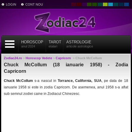
LOGIN
CONT NOU
HOROSCOP
TAROT
ASTROLOGIE
anul 2024
etalari
articole astrologice
Zodiac24.ro
>
Horoscop Vedete
>
Capricorn
>
Chuck McCollum
Chuck McCollum (18 ianuarie 1958) - Zodia
Capricorn
Chuck McCollum
s-a nascut in
Torrance, California, SUA
, pe data de 18
ianuarie 1958 si este in zodia Capricorn. De asemenea, anul 1958 s-a aflat
sub semnul zodiei caine in Zodiacul Chinezesc.