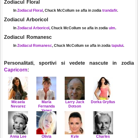
Zodiacul Floral
In
Zodiacul Floral
, Chuck McCollum se afla in zodia
trandafir
.
Zodiacul Arboricol
In
Zodiacul Arboricol
, Chuck McCollum se afla in zodia
ulm
.
Zodiacul Romanesc
In
Zodiacul Romanesc
, Chuck McCollum se afla in zodia
tapului
.
Personalitati, sportivi si vedete nascute in zodia
Capricorn
:
Micaela
María
Larry Jack
Dorka Gryllus
Nevarez
Fernanda
Dotson
Yepez
Anna Lee
Olivia
Kyle
Charles