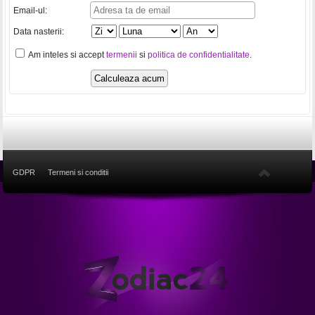
Email-ul:
Data nasterii:
Am inteles si accept
termenii
si
politica de confidentialitate
.
GDPR
Termeni si conditii