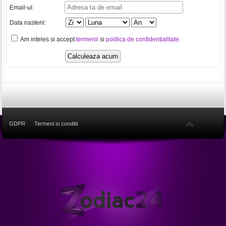
Email-ul:
Data nasterii:
Am inteles si accept
termenii
si
politica de confidentialitate
.
GDPR
Termeni si conditii