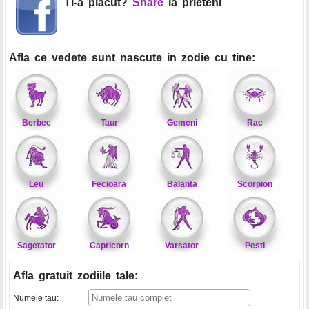
Ti-a placut?
Share
la prieteni
Afla ce vedete sunt nascute in zodie cu tine:
Berbec
Taur
Gemeni
Rac
Leu
Fecioara
Balanta
Scorpion
Sagetator
Capricorn
Varsator
Pesti
Afla gratuit zodiile tale
:
Numele tau: