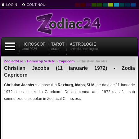
LOGIN
CONT NOU
HOROSCOP
TAROT
ASTROLOGIE
anul 2024
etalari
articole astrologice
Zodiac24.ro
>
Horoscop Vedete
>
Capricorn
>
Christian Jacobs
Christian Jacobs (11 ianuarie 1972) - Zodia
Capricorn
Christian Jacobs
s-a nascut in
Rexburg, Idaho, SUA
, pe data de 11 ianuarie
1972 si este in zodia Capricorn. De asemenea, anul 1972 s-a aflat sub
semnul zodiei sobolan in Zodiacul Chinezesc.