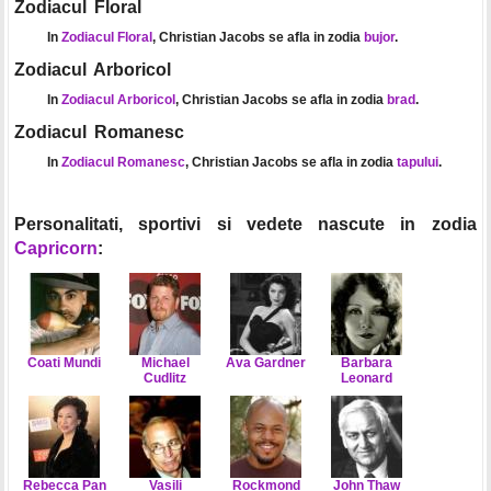
Zodiacul Floral
In
Zodiacul Floral
, Christian Jacobs se afla in zodia
bujor
.
Zodiacul Arboricol
In
Zodiacul Arboricol
, Christian Jacobs se afla in zodia
brad
.
Zodiacul Romanesc
In
Zodiacul Romanesc
, Christian Jacobs se afla in zodia
tapului
.
Personalitati, sportivi si vedete nascute in zodia
Capricorn
:
Coati Mundi
Michael
Ava Gardner
Barbara
Cudlitz
Leonard
Rebecca Pan
Vasili
Rockmond
John Thaw