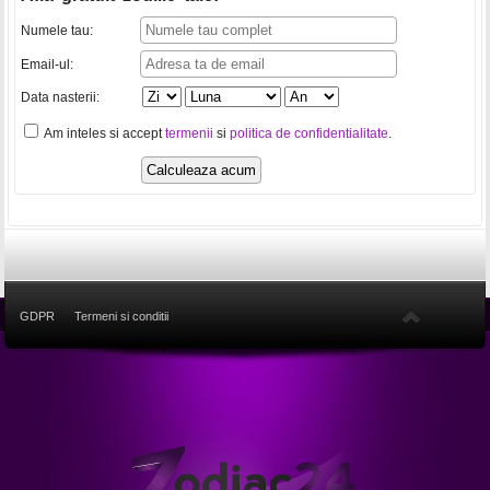
Numele tau:
Email-ul:
Data nasterii:
Am inteles si accept
termenii
si
politica de confidentialitate
.
GDPR
Termeni si conditii