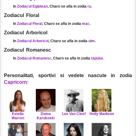
In
Zodiacul Egiptean
, Charo se afla in zodia
ra
.
Zodiacul Floral
In
Zodiacul Floral
, Charo se afla in zodia
mac
.
Zodiacul Arboricol
In
Zodiacul Arboricol
, Charo se afla in zodia
ulm
.
Zodiacul Romanesc
In
Zodiacul Romanesc
, Charo se afla in zodia
tapului
.
Personalitati, sportivi si vedete nascute in zodia
Capricorn
:
Estella
Dome
Lee Van Cleef
Holly Madison
Warren
Karukoski