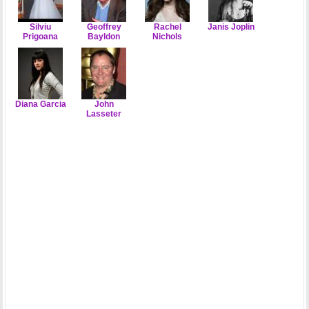
Silviu
Geoffrey
Rachel
Janis Joplin
Prigoana
Bayldon
Nichols
Diana Garcia
John
Lasseter