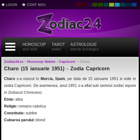
LOGIN
CONT NOU
HOROSCOP
TAROT
ASTROLOGIE
anul 2024
etalari
articole astrologice
Zodiac24.ro
>
Horoscop Vedete
>
Capricorn
>
Charo
Charo (15 ianuarie 1951) - Zodia Capricorn
Charo
s-a nascut in
Murcia, Spain
, pe data de 15 ianuarie 1951 si este in
zodia Capricorn. De asemenea, anul 1951 s-a aflat sub semnul zodiei iepure
in Zodiacul Chinezesc.
Etnie:
alba
Religie:
romano-catolica
Constitutie:
subtire
Culoarea parului:
blond