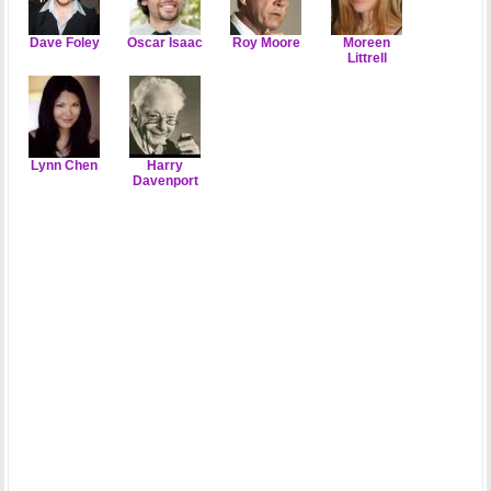
Dave Foley
Oscar Isaac
Roy Moore
Moreen
Littrell
Lynn Chen
Harry
Davenport