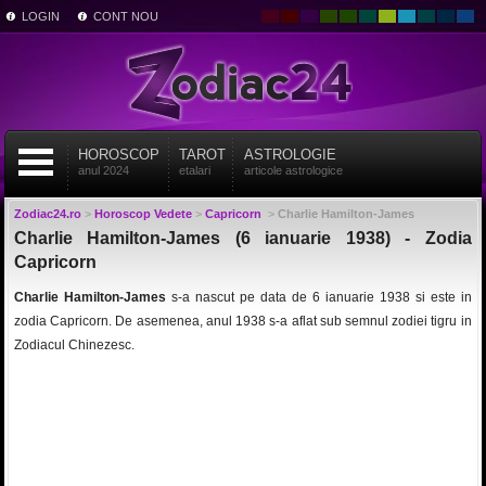
LOGIN
CONT NOU
HOROSCOP
TAROT
ASTROLOGIE
anul 2024
etalari
articole astrologice
Zodiac24.ro
>
Horoscop Vedete
>
Capricorn
>
Charlie Hamilton-James
Charlie Hamilton-James (6 ianuarie 1938) - Zodia
Capricorn
Charlie Hamilton-James
s-a nascut pe data de 6 ianuarie 1938 si este in
zodia Capricorn. De asemenea, anul 1938 s-a aflat sub semnul zodiei tigru in
Zodiacul Chinezesc.