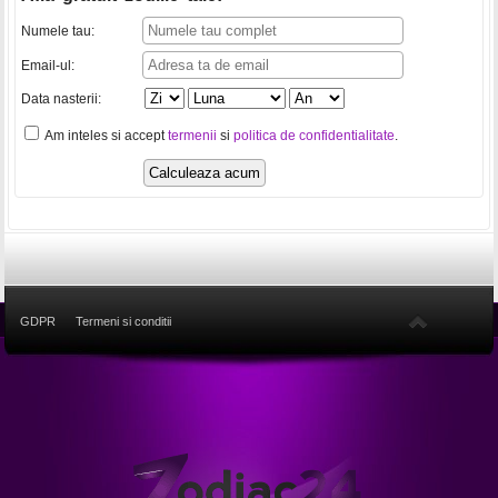
Numele tau:
Email-ul:
Data nasterii:
Am inteles si accept
termenii
si
politica de confidentialitate
.
GDPR
Termeni si conditii