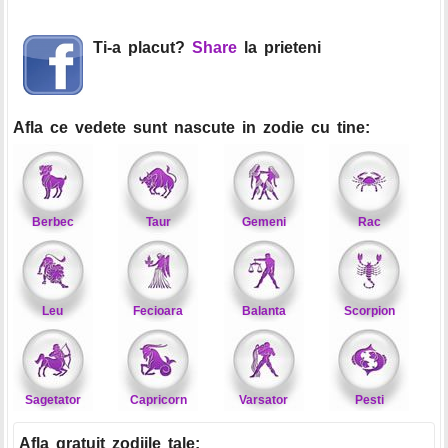
Ti-a placut?
Share
la prieteni
Afla ce vedete sunt nascute in zodie cu tine:
Berbec
Taur
Gemeni
Rac
Leu
Fecioara
Balanta
Scorpion
Sagetator
Capricorn
Varsator
Pesti
Afla gratuit zodiile tale
: