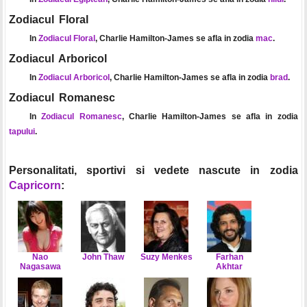
Zodiacul Floral
In
Zodiacul Floral
, Charlie Hamilton-James se afla in zodia
mac
.
Zodiacul Arboricol
In
Zodiacul Arboricol
, Charlie Hamilton-James se afla in zodia
brad
.
Zodiacul Romanesc
In
Zodiacul Romanesc
, Charlie Hamilton-James se afla in zodia
tapului
.
Personalitati, sportivi si vedete nascute in zodia
Capricorn
:
Nao
John Thaw
Suzy Menkes
Farhan
Nagasawa
Akhtar