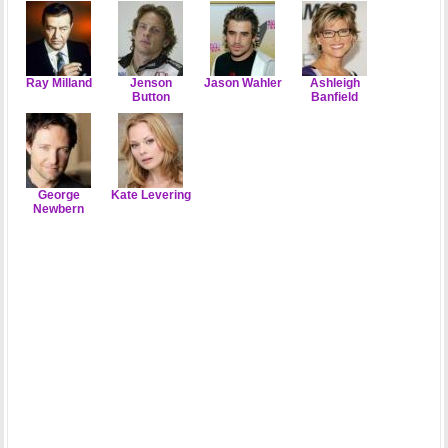
Ray Milland
Jenson
Jason Wahler
Ashleigh
Button
Banfield
George
Kate Levering
Newbern