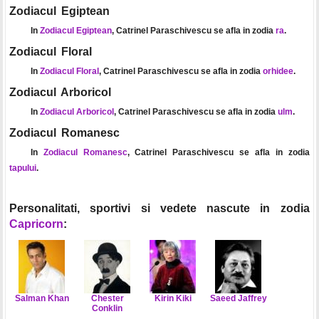
Zodiacul Egiptean
In
Zodiacul Egiptean
, Catrinel Paraschivescu se afla in zodia
ra
.
Zodiacul Floral
In
Zodiacul Floral
, Catrinel Paraschivescu se afla in zodia
orhidee
.
Zodiacul Arboricol
In
Zodiacul Arboricol
, Catrinel Paraschivescu se afla in zodia
ulm
.
Zodiacul Romanesc
In
Zodiacul Romanesc
, Catrinel Paraschivescu se afla in zodia
tapului
.
Personalitati, sportivi si vedete nascute in zodia
Capricorn
:
Salman Khan
Chester
Kirin Kiki
Saeed Jaffrey
Conklin