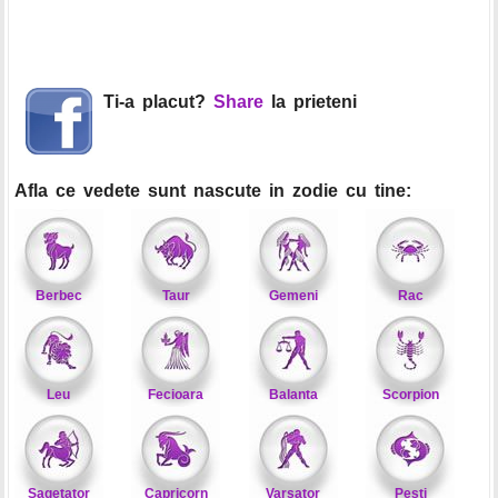
Ti-a placut?
Share
la prieteni
Afla ce vedete sunt nascute in zodie cu tine:
Berbec
Taur
Gemeni
Rac
Leu
Fecioara
Balanta
Scorpion
Sagetator
Capricorn
Varsator
Pesti