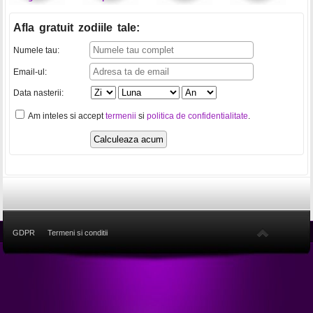
Afla gratuit zodiile tale
:
Numele tau:
Email-ul:
Data nasterii:
Am inteles si accept
termenii
si
politica de confidentialitate
.
GDPR
Termeni si conditii