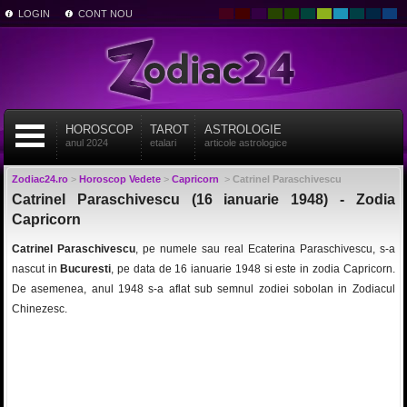
LOGIN
CONT NOU
HOROSCOP
TAROT
ASTROLOGIE
anul 2024
etalari
articole astrologice
Zodiac24.ro
>
Horoscop Vedete
>
Capricorn
>
Catrinel Paraschivescu
Catrinel Paraschivescu (16 ianuarie 1948) - Zodia
Capricorn
Catrinel Paraschivescu
, pe numele sau real Ecaterina Paraschivescu, s-a
nascut in
Bucuresti
, pe data de 16 ianuarie 1948 si este in zodia Capricorn.
De asemenea, anul 1948 s-a aflat sub semnul zodiei sobolan in Zodiacul
Chinezesc.