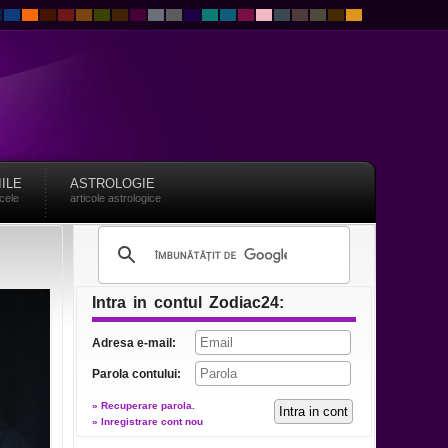
IILE
ASTROLOGIE
acele
articole astrologice
Intra in contul Zodiac24:
Adresa e-mail:
Parola contului:
» Recuperare parola.
» Inregistrare cont nou