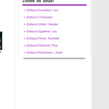
Zodiile de astazi
»
Zodiacul
European: Leu
»
Zodiacul
Chinezesc:
»
Zodiacul
Indian: Vanator
»
Zodiacul
Egiptean: Leu
»
Zodiacul
Floral: Trandafir
»
Zodiacul
Arboricol: Plop
z
»
Zodiacul
Romanesc: Leului