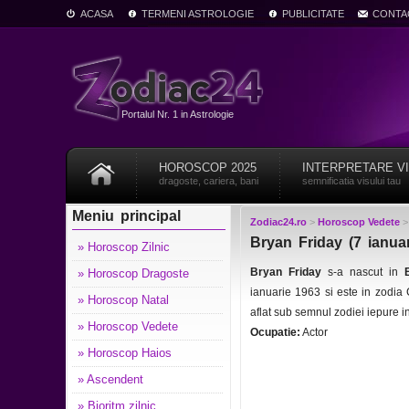
ACASA
TERMENI ASTROLOGIE
PUBLICITATE
CONTA
Portalul Nr. 1 in Astrologie
HOROSCOP 2025
INTERPRETARE V
dragoste, cariera, bani
semnificatia visului tau
Meniu principal
Zodiac24.ro
>
Horoscop Vedete
Bryan Friday (7 ianua
» Horoscop Zilnic
Bryan Friday
s-a nascut in
» Horoscop Dragoste
ianuarie 1963 si este in zodi
» Horoscop Natal
aflat sub semnul zodiei iepure 
» Horoscop Vedete
Ocupatie:
Actor
» Horoscop Haios
» Ascendent
» Bioritm zilnic