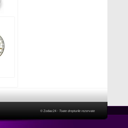
© Zodiac24
- Toate drepturile rezervate