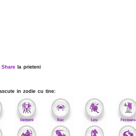
?
Share
la prieteni
ascute in zodie cu tine:
Gemeni
Rac
Leu
Fecioara