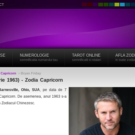
CT
ISE
NUMEROLOGIE
TAROT ONLINE
AFLA ZOD
semnificatia numarului tau
semnificatii si etalari
in toate zodi
>
Capricorn
>
Bryan Friday
rie 1963) - Zodia Capricorn
Barnesville, Ohio, SUA
, pe data de 7
a Capricorn. De asemenea, anul 1963 s-a
in Zodiacul Chinezesc.