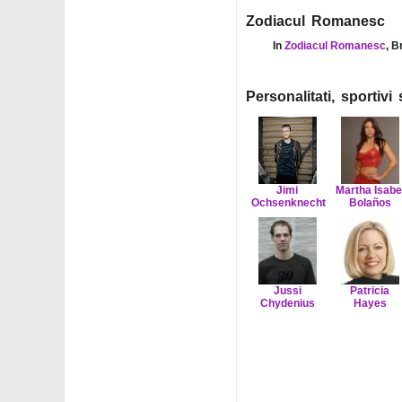
Zodiacul Romanesc
In
Zodiacul Romanesc
, B
Personalitati, sportiv
Jimi
Martha Isabe
Ochsenknecht
Bolaños
Jussi
Patricia
Chydenius
Hayes