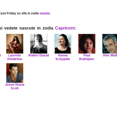
ryan Friday se afla in zodia
tapului
.
i si vedete nascute in zodia
Capricorn
:
l
Laurette
Robert Duvall
Hanna
Paul
Alex Walt
Atindehou
Schygulla
Rodriguez
Jason-Shane
Scott