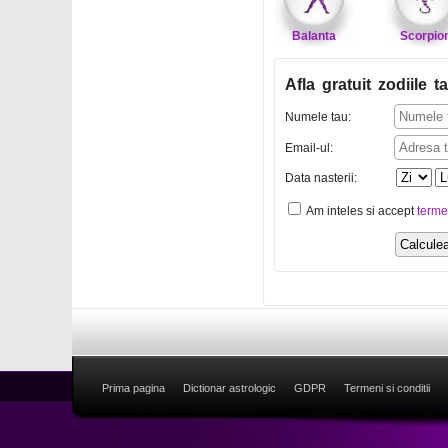
Balanta
Scorpio
Afla gratuit zodiile ta
Numele tau:
Email-ul:
Data nasterii:
Am inteles si accept
terme
Prima pagina
Dictionar astrologic
GDPR
Termeni si conditii