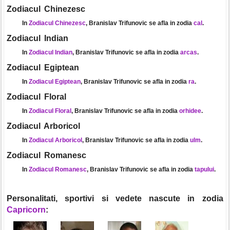
Zodiacul Chinezesc
In
Zodiacul Chinezesc
, Branislav Trifunovic se afla in zodia
cal
.
Zodiacul Indian
In
Zodiacul Indian
, Branislav Trifunovic se afla in zodia
arcas
.
Zodiacul Egiptean
In
Zodiacul Egiptean
, Branislav Trifunovic se afla in zodia
ra
.
Zodiacul Floral
In
Zodiacul Floral
, Branislav Trifunovic se afla in zodia
orhidee
.
Zodiacul Arboricol
In
Zodiacul Arboricol
, Branislav Trifunovic se afla in zodia
ulm
.
Zodiacul Romanesc
In
Zodiacul Romanesc
, Branislav Trifunovic se afla in zodia
tapului
.
Personalitati, sportivi si vedete nascute in zodia
Capricorn
: