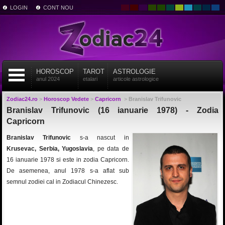
LOGIN
CONT NOU
HOROSCOP
TAROT
ASTROLOGIE
anul 2024
etalari
articole astrologice
Zodiac24.ro
>
Horoscop Vedete
>
Capricorn
>
Branislav Trifunovic
Branislav Trifunovic (16 ianuarie 1978) - Zodia
Capricorn
Branislav Trifunovic
s-a nascut in
Krusevac, Serbia, Yugoslavia
, pe data de
16 ianuarie 1978 si este in zodia Capricorn.
De asemenea, anul 1978 s-a aflat sub
semnul zodiei cal in Zodiacul Chinezesc.