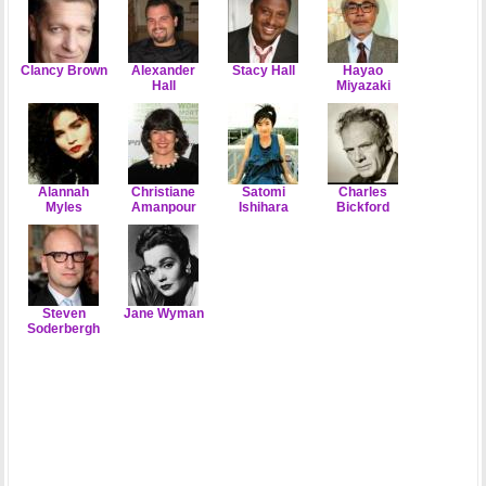
Clancy Brown
Alexander
Stacy Hall
Hayao
Hall
Miyazaki
Alannah
Christiane
Satomi
Charles
Myles
Amanpour
Ishihara
Bickford
Steven
Jane Wyman
Soderbergh