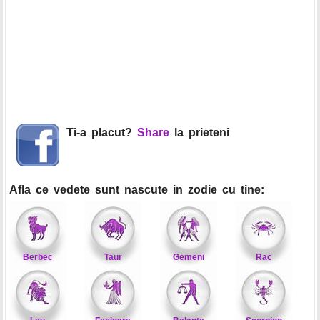
Ti-a placut?
Share
la prieteni
Afla ce vedete sunt nascute in zodie cu tine:
Berbec
Taur
Gemeni
Rac