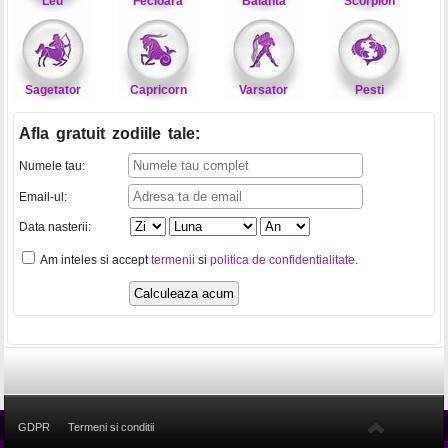
Leu
Fecioara
Balanta
Scorpion
Sagetator
Capricorn
Varsator
Pesti
Afla gratuit zodiile tale
:
Numele tau:
Email-ul:
Data nasterii:
Am inteles si accept
termenii
si
politica de confidentialitate
.
GDPR
Termeni si conditii